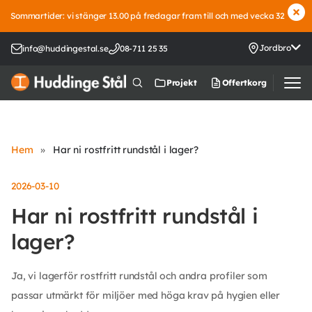
Sommartider: vi stänger 13.00 på fredagar fram till och med vecka 32
Jordbro
info@huddingestal.se
08-711 25 35
Offertkorg
Projekt
Hem
»
Har ni rostfritt rundstål i lager?
2026-03-10
Har ni rostfritt rundstål i
lager?
Ja, vi lagerför rostfritt rundstål och andra profiler som
passar utmärkt för miljöer med höga krav på hygien eller