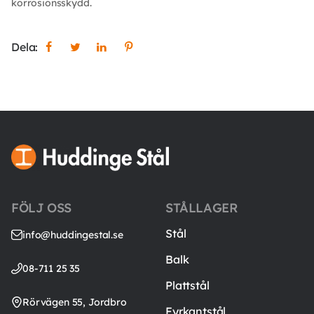
korrosionsskydd.
Dela:
FÖLJ OSS
STÅLLAGER
Stål
info@huddingestal.se
Balk
08-711 25 35
Plattstål
Rörvägen 55, Jordbro
Fyrkantstål