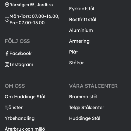
Rörvägen 55, Jordbro
Fyrkantstål
Mån-Tors: 07.00–16.00,
Rostfritt stål
Fre: 07.00–13.00
Aluminium
FÖLJ OSS
Armering
Plåt
Facebook
Stålrör
Instagram
OM OSS
VÅRA STÅLCENTER
Om Huddinge Stål
Bromma stål
Tjänster
Telge Stålcenter
Ytbehandling
Huddinge Stål
Återbruk och miljö