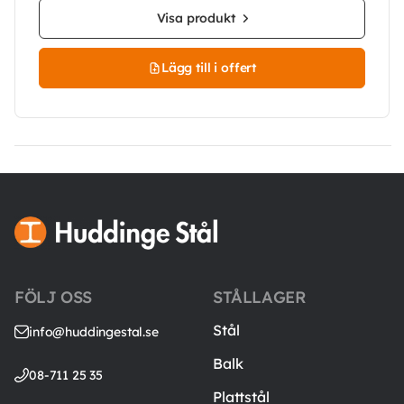
Visa produkt
Lägg till i offert
FÖLJ OSS
STÅLLAGER
Stål
info@huddingestal.se
Balk
08-711 25 35
Plattstål