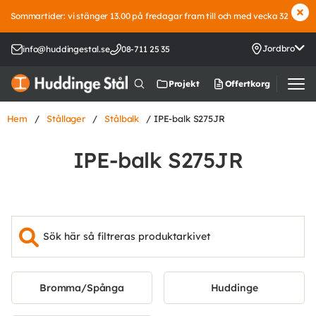
Sommartider: vi stänger 13.00 på fredagar fram till och med vecka 32
Jordbro
info@huddingestal.se
08-711 25 35
Offertkorg
Projekt
Hem
/
Stållager
/
Stålbalk
/ IPE-balk S275JR
IPE-balk S275JR
Bromma/Spånga
Huddinge