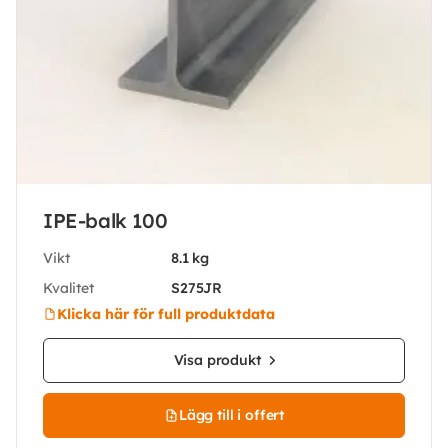
IPE-balk 100
Vikt
8.1 kg
Kvalitet
S275JR
Klicka här för full produktdata
Visa produkt
Lägg till i offert