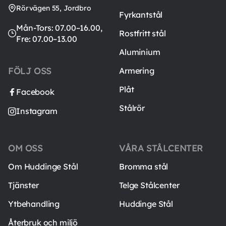
Rörvägen 55, Jordbro
Fyrkantstål
Mån-Tors: 07.00–16.00,
Rostfritt stål
Fre: 07.00–13.00
Aluminium
FÖLJ OSS
Armering
Plåt
Facebook
Stålrör
Instagram
OM OSS
VÅRA STÅLCENTER
Om Huddinge Stål
Bromma stål
Tjänster
Telge Stålcenter
Ytbehandling
Huddinge Stål
Återbruk och miljö