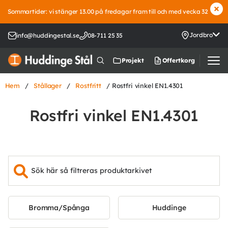
Sommartider: vi stänger 13.00 på fredagar fram till och med vecka 32
Jordbro
info@huddingestal.se
08-711 25 35
Offertkorg
Projekt
Hem
/
Stållager
/
Rostfritt
/ Rostfri vinkel EN1.4301
Rostfri vinkel EN1.4301
Bromma/Spånga
Huddinge