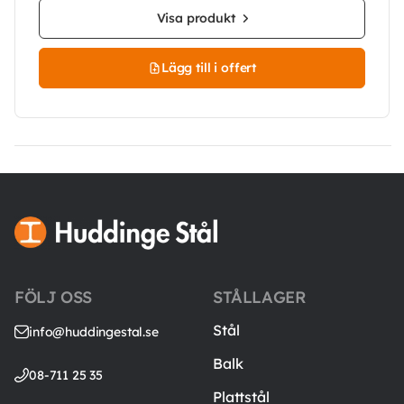
Visa produkt
Lägg till i offert
FÖLJ OSS
STÅLLAGER
Stål
info@huddingestal.se
Balk
08-711 25 35
Plattstål