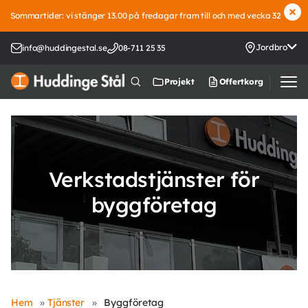
Sommartider: vi stänger 13.00 på fredagar fram till och med vecka 32
Jordbro
info@huddingestal.se
08-711 25 35
Offertkorg
Projekt
Verkstadstjänster för
byggföretag
Hem
»
Tjänster
»
Byggföretag