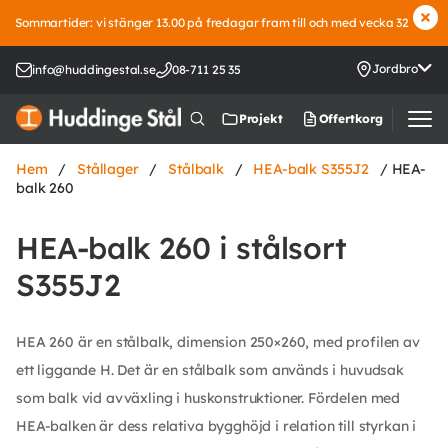
Sommartider: vi stänger 13.00 på fredagar fram till och med vecka 32
Jordbro
info@huddingestal.se
08-711 25 35
Offertkorg
Projekt
Hem
/
Stållager
/
Stålbalk
/
HEA-balk S355J2
/ HEA-
balk 260
HEA-balk 260 i stålsort
S355J2
HEA 260 är en stålbalk, dimension 250×260, med profilen av
ett liggande H. Det är en stålbalk som används i huvudsak
som balk vid avväxling i huskonstruktioner. Fördelen med
HEA-balken är dess relativa bygghöjd i relation till styrkan i