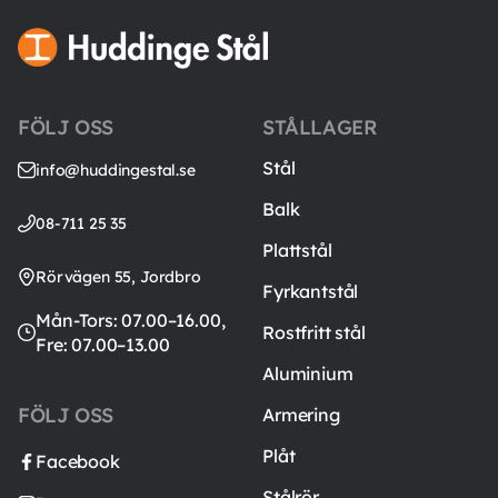
FÖLJ OSS
STÅLLAGER
Stål
info@huddingestal.se
Balk
08-711 25 35
Plattstål
Rörvägen 55, Jordbro
Fyrkantstål
Mån-Tors: 07.00–16.00,
Rostfritt stål
Fre: 07.00–13.00
Aluminium
FÖLJ OSS
Armering
Plåt
Facebook
Stålrör