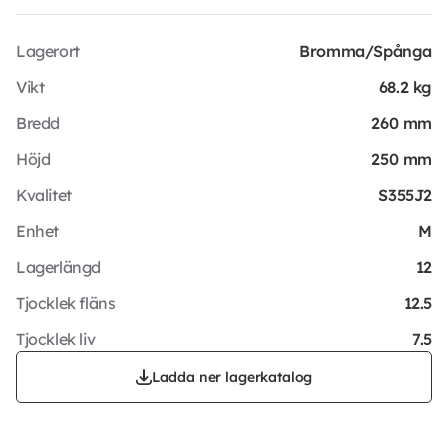
Lagerort
Bromma/Spånga
Vikt
68.2 kg
Bredd
260 mm
Höjd
250 mm
Kvalitet
S355J2
Enhet
M
Lagerlängd
12
Tjocklek fläns
12.5
Tjocklek liv
7.5
Ladda ner lagerkatalog