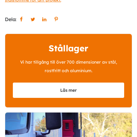
stålstomme för ditt projekt.
Dela:
Stållager
Vi har tillgång till över 700 dimensioner av stål,
rostfritt och aluminium.
Läs mer