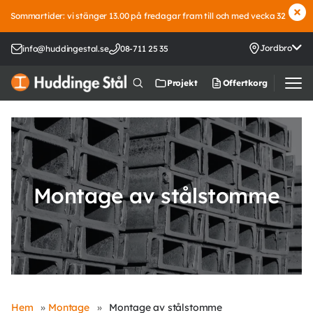
Sommartider: vi stänger 13.00 på fredagar fram till och med vecka 32
Jordbro
info@huddingestal.se
08-711 25 35
Offertkorg
Projekt
Montage av stålstomme
Hem
»
Montage
»
Montage av stålstomme