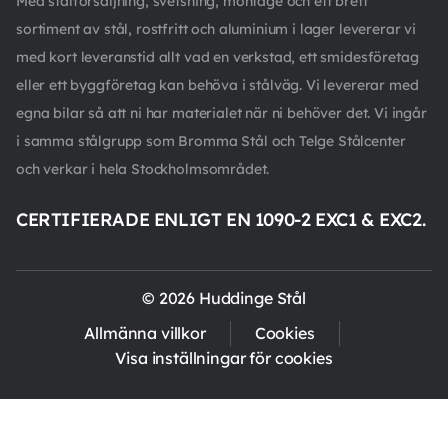
Med stålförsäljning, svetsning, montage och ett brett
sortiment av stål, rostfritt och aluminium i lager levererar vi
med kort leveranstid allt vad en verkstad, ett smidesföretag
eller ett byggföretag kan behöva i stålväg. Vi levererar med
egna bilar så att ni har materialet när ni behöver det. Vi ingår
i samma stålgrupp som Bromma Stål och Telge Stålcenter
och verkar i hela Stockholmsområdet.
CERTIFIERADE ENLIGT EN 1090-2 EXC1 & EXC2.
© 2026 Huddinge Stål
Allmänna villkor
Cookies
Visa inställningar för cookies