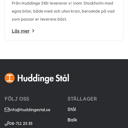
Från Huddinge Stål levererar vi inom Stockholm med
egna bilar, både med och utan kran, beroende på vad
som passar er leverans bäst.
Läs mer
FÖLJ OSS
STÅLLAGER
Stål
info@huddingestal.se
Balk
08-711 25 35