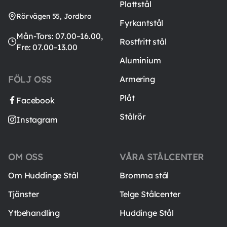
Plattstål
Rörvägen 55, Jordbro
Fyrkantstål
Mån-Tors: 07.00–16.00,
Rostfritt stål
Fre: 07.00–13.00
Aluminium
FÖLJ OSS
Armering
Plåt
Facebook
Stålrör
Instagram
OM OSS
VÅRA STÅLCENTER
Om Huddinge Stål
Bromma stål
Tjänster
Telge Stålcenter
Ytbehandling
Huddinge Stål