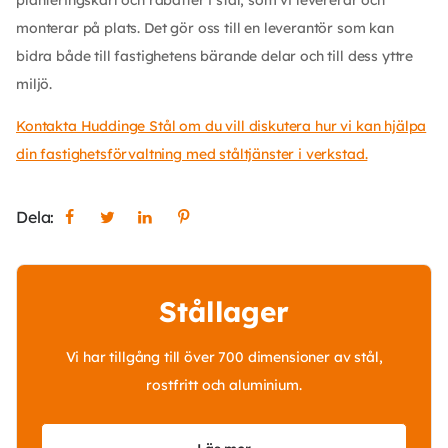
planteringskärl och rabatter i stål, som vi levererar och
monterar på plats. Det gör oss till en leverantör som kan
bidra både till fastighetens bärande delar och till dess yttre
miljö.
Kontakta Huddinge Stål om du vill diskutera hur vi kan hjälpa
din fastighetsförvaltning med ståltjänster i verkstad.
Dela:
Stållager
Vi har tillgång till över 700 dimensioner av stål,
rostfritt och aluminium.