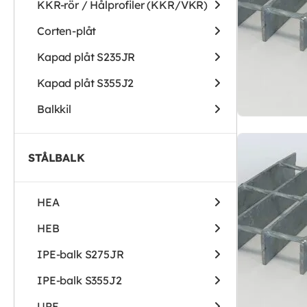
KKR-rör / Hålprofiler (KKR/VKR)
Corten-plåt
Kapad plåt S235JR
Kapad plåt S355J2
Balkkil
STÅLBALK
HEA
HEB
IPE-balk S275JR
IPE-balk S355J2
UPE