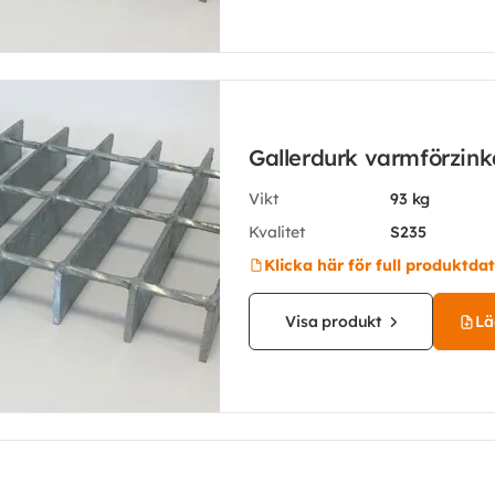
Gallerdurk varmförzin
Vikt
93 kg
Kvalitet
S235
Klicka här för full produktda
Visa produkt
Läg