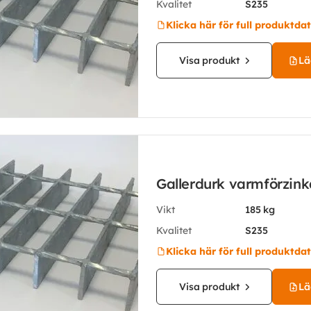
Kvalitet
S235
Klicka här för full produktda
Visa produkt
Läg
Gallerdurk varmförzin
Vikt
185 kg
Kvalitet
S235
Klicka här för full produktda
Visa produkt
Läg