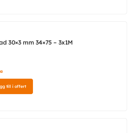
kad 30×3 mm 34×75 – 3x1M
ta
g till i offert