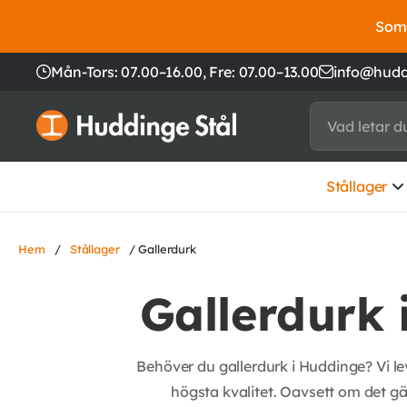
Somm
Mån-Tors: 07.00–16.00,
Fre: 07.00–13.00
info@hudd
Stållager
Hem
/
Stållager
/ Gallerdurk
Gallerdurk 
Behöver du gallerdurk i Huddinge? Vi lev
högsta kvalitet. Oavsett om det gälle