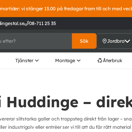
artider: vi stänger 13.00 på fredagar fram till och med vec
ingestal.se
08-711 25 35
Sök
Jordbro
Tjänster
Montage
Återbruk
i Huddinge – direk
ererar slitstarka galler och trappsteg direkt från lager – sna
r industrigolv eller entréer ser vi till att du får rätt materi