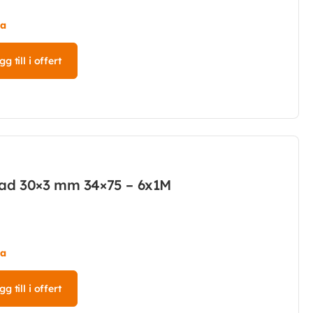
ta
g till i offert
kad 30×3 mm 34×75 – 6x1M
ta
g till i offert