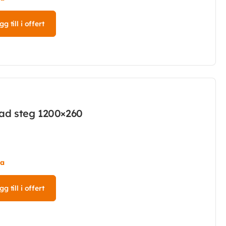
g till i offert
kad steg 1200×260
ta
g till i offert