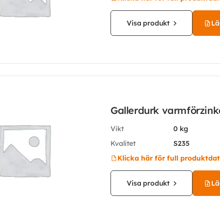
Visa produkt
Läg
Gallerdurk varmförzin
Vikt
0 kg
Kvalitet
S235
Klicka här för full produktda
Visa produkt
Läg