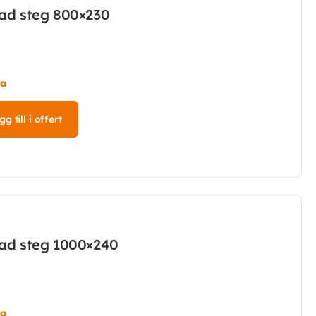
kad steg 800×230
ta
g till i offert
kad steg 1000×240
ta