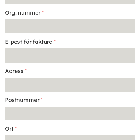
Org. nummer
*
E-post för faktura
*
Adress
*
Postnummer
*
Ort
*