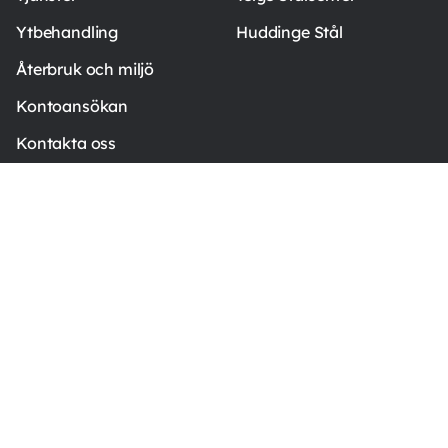
Ytbehandling
Huddinge Stål
Återbruk och miljö
Kontoansökan
Kontakta oss
NYHETSBREV
Anmäl dig till vårt nyhetsbrev.
Anmäl
Stållservicecenter i Jordbro med eget lager