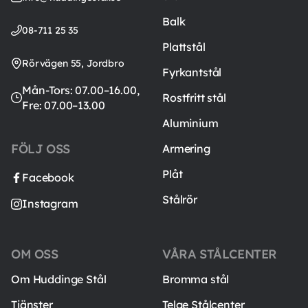
Balk
08-711 25 35
Plattstål
Rörvägen 55, Jordbro
Fyrkantstål
Mån-Tors: 07.00–16.00,
Rostfritt stål
Fre: 07.00–13.00
Aluminium
FÖLJ OSS
Armering
Plåt
Facebook
Stålrör
Instagram
OM OSS
VÅRA STÅLCENTER
Om Huddinge Stål
Bromma stål
Tjänster
Telge Stålcenter