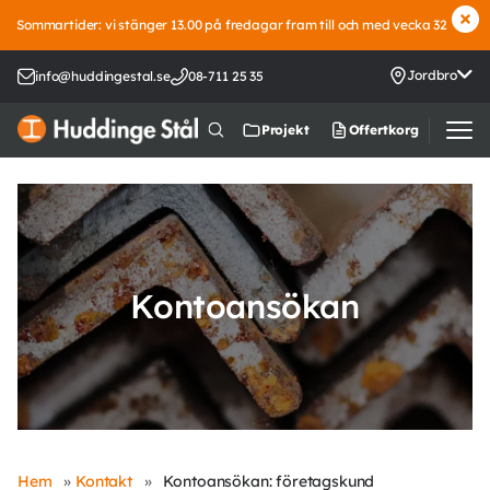
Sommartider: vi stänger 13.00 på fredagar fram till och med vecka 32
Jordbro
info@huddingestal.se
08-711 25 35
Offertkorg
Projekt
Kontoansökan
Hem
»
Kontakt
»
Kontoansökan: företagskund