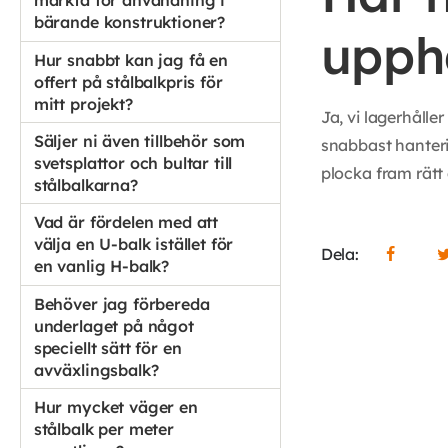
märkta för användning i
bärande konstruktioner?
upph
Hur snabbt kan jag få en
offert på stålbalkpris för
mitt projekt?
Ja, vi lagerhåll
Säljer ni även tillbehör som
snabbast hanteri
svetsplattor och bultar till
plocka fram rätt
stålbalkarna?
Vad är fördelen med att
välja en U-balk istället för
Dela:
en vanlig H-balk?
Behöver jag förbereda
underlaget på något
speciellt sätt för en
avväxlingsbalk?
Hur mycket väger en
stålbalk per meter