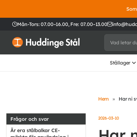
Somm
Mån-Tors: 07.00–16.00,
Fre: 07.00–13.00
info@hudd
Stållager
Hem
»
Har ni 
2026-03-10
Frågor och svar
Har n
Är era stålbalkar CE-