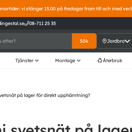
artider: vi stänger 13.00 på fredagar fram till och med vec
ingestal.se
08-711 25 35
Sök
Jordbro
Tjänster
Montage
Återbruk
svetsnät på lager för direkt upphämtning?
i svetsnät på lager