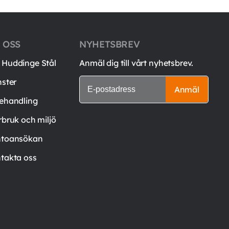
 OSS
NYHETSBREV
Huddinge Stål
Anmäl dig till vårt nyhetsbrev.
nster
Anmäl
ehandling
rbruk och miljö
toansökan
takta oss