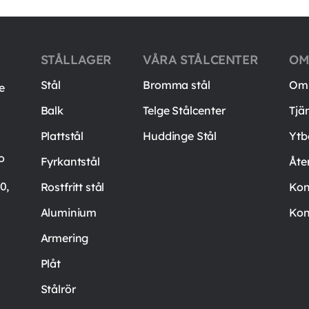
STÅLLAGER
VÅRA STÅLCENTER
OM
Stål
Bromma stål
Om 
e
Balk
Telge Stålcenter
Tjä
Plattstål
Huddinge Stål
Ytb
o
Fyrkantstål
Åte
0,
Rostfritt stål
Kon
Aluminium
Kon
Armering
Plåt
Stålrör