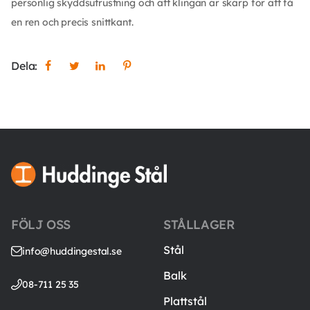
personlig skyddsutrustning och att klingan är skarp för att få
en ren och precis snittkant.
Dela:
FÖLJ OSS
STÅLLAGER
Stål
info@huddingestal.se
Balk
08-711 25 35
Plattstål