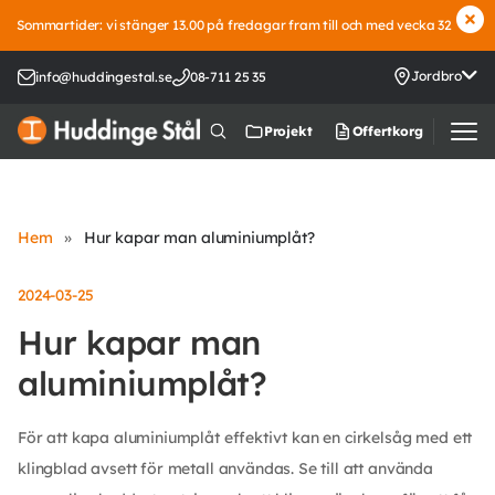
Sommartider: vi stänger 13.00 på fredagar fram till och med vecka 32
Jordbro
info@huddingestal.se
08-711 25 35
Offertkorg
Projekt
Hem
»
Hur kapar man aluminiumplåt?
2024-03-25
Hur kapar man
aluminiumplåt?
För att kapa aluminiumplåt effektivt kan en cirkelsåg med ett
klingblad avsett för metall användas. Se till att använda