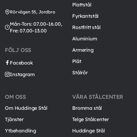
Plattstål
Rörvägen 55, Jordbro
Fyrkantstål
Mån-Tors: 07.00–16.00,
Rostfritt stål
Fre: 07.00–13.00
Aluminium
FÖLJ OSS
Armering
Plåt
Facebook
Stålrör
Instagram
OM OSS
VÅRA STÅLCENTER
Om Huddinge Stål
Bromma stål
Tjänster
Telge Stålcenter
Ytbehandling
Huddinge Stål