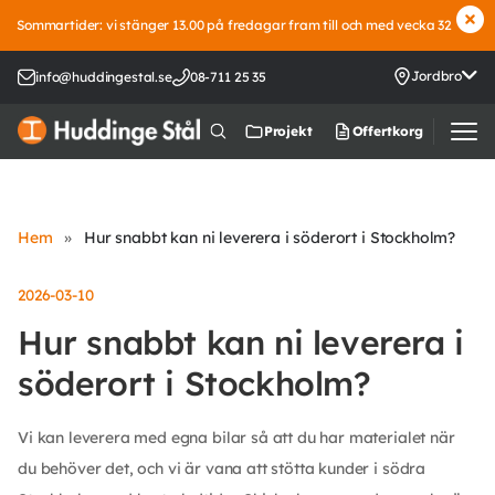
Sommartider: vi stänger 13.00 på fredagar fram till och med vecka 32
Jordbro
info@huddingestal.se
08-711 25 35
Offertkorg
Projekt
Hem
»
Hur snabbt kan ni leverera i söderort i Stockholm?
2026-03-10
Hur snabbt kan ni leverera i
söderort i Stockholm?
Vi kan leverera med egna bilar så att du har materialet när
du behöver det, och vi är vana att stötta kunder i södra