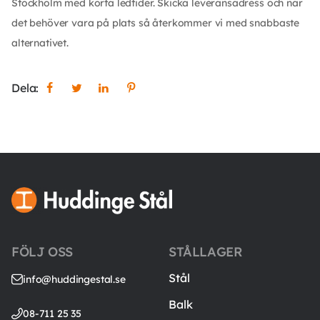
Stockholm med korta ledtider. Skicka leveransadress och när
det behöver vara på plats så återkommer vi med snabbaste
alternativet.
Dela:
FÖLJ OSS
STÅLLAGER
Stål
info@huddingestal.se
Balk
08-711 25 35