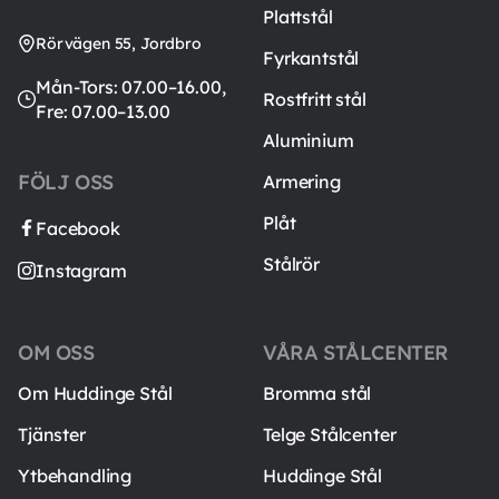
Plattstål
Rörvägen 55, Jordbro
Fyrkantstål
Mån-Tors: 07.00–16.00,
Rostfritt stål
Fre: 07.00–13.00
Aluminium
FÖLJ OSS
Armering
Plåt
Facebook
Stålrör
Instagram
OM OSS
VÅRA STÅLCENTER
Om Huddinge Stål
Bromma stål
Tjänster
Telge Stålcenter
Ytbehandling
Huddinge Stål