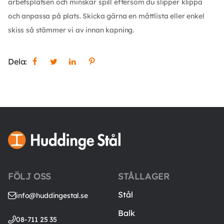
arbetsplatsen och minskar spill eftersom du slipper klippa
och anpassa på plats. Skicka gärna en måttlista eller enkel
skiss så stämmer vi av innan kapning.
Dela:
FÖLJ OSS
STÅLLAGER
Stål
info@huddingestal.se
Balk
08-711 25 35