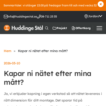
Sommartider: vi stänger 13.00 på fredagar fram till och med vecka 32
Jordbro
info@huddingestal.se
08-711 25 35
Offertkorg
Projekt
Hem
»
Kapar ni nätet efter mina mått?
2026-03-10
Kapar ni nätet efter mina
mått?
Ja, vi erbjuder kapning i egen verkstad så att nätet levereras i
rätt dimension för ditt montage. Det sparar tid på