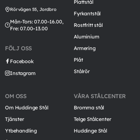
Plattstål
Rörvägen 55, Jordbro
Fyrkantstål
Mån-Tors: 07.00–16.00,
Rostfritt stål
Fre: 07.00–13.00
Aluminium
FÖLJ OSS
Armering
Plåt
Facebook
Stålrör
Instagram
OM OSS
VÅRA STÅLCENTER
Om Huddinge Stål
Bromma stål
Tjänster
Telge Stålcenter
Ytbehandling
Huddinge Stål