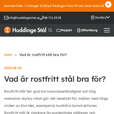
Sommartider: vi stänger 13.00 på fredagar fram till och med vecka 32
Jordbro
info@huddingestal.se
08-711 25 35
Offertkorg
Projekt
Hem
»
Vad är rostfritt stål bra för?
2023-08-20
Vad är rostfritt stål bra för?
Rostfritt stål har god korrosionsbeständighet och hög
mekanisk styrka vilket gör det idealiskt för miljöer med höga
nivåer av klorider, exempelvis kustnära konstruktioner.
Rostfritt stål är starkare än austenitiska ståltyper och