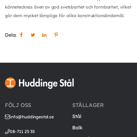
kännetecknas även av god svetsbarhet och formbarhet, vilket
gör dem mycket lämpliga för olika konstruktionsändamål.
Dela:
FÖLJ OSS
STÅLLAGER
Stål
info@huddingestal.se
Balk
08-711 25 35