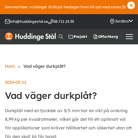
Sommartider: vi stänger 13.00 på fredagar fram till och med vecka 32
Jordbro
info@huddingestal.se
08-711 25 35
Offertkorg
Projekt
Hem
»
Vad väger durkplåt?
2024-05-12
Vad väger durkplåt?
Durkplåt med en tjocklek av 3/5 mm har en vikt på omkring
8,99 kg per kvadratmeter, vilket gör det till ett optimalt val
för applikationer som kräver hållbarhet och säkerhet utan att
för den skull bli för tungt.