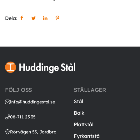
Dela:
FÖLJ OSS
STÅLLAGER
Stål
info@huddingestal.se
Balk
08-711 25 35
Plattstål
Rörvägen 55, Jordbro
Fyrkantstål