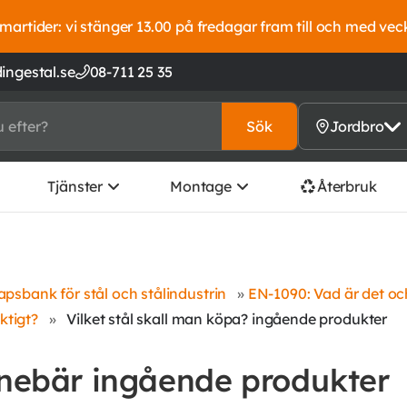
artider: vi stänger 13.00 på fredagar fram till och med vec
ingestal.se
08-711 25 35
Sök
Jordbro
Tjänster
Montage
Återbruk
psbank för stål och stålindustrin
»
EN-1090: Vad är det oc
iktigt?
»
Vilket stål skall man köpa? ingående produkter
nebär ingående produkter