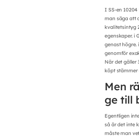
I SS-en 10204 
man säga att d
kvalitetsintyg 
egenskaper. i G
genast högre. 
genomför exakt
När det gäller 
köpt stämmer 
Men rä
ge til
Egentligen inte
så är det inte
måste man veta