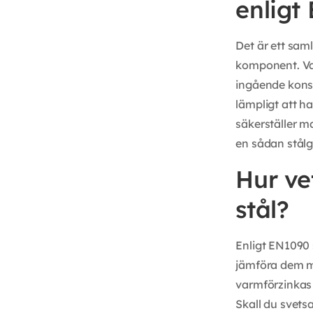
enligt
Det är ett saml
komponent. Varf
ingående konstr
lämpligt att ha
säkerställer m
en sådan stålg
Hur ve
stål?
Enligt EN1090 
jämföra dem mot
varmförzinkas i
Skall du svetsa