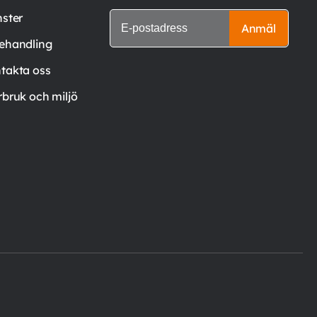
nster
Anmäl
ehandling
takta oss
rbruk och miljö