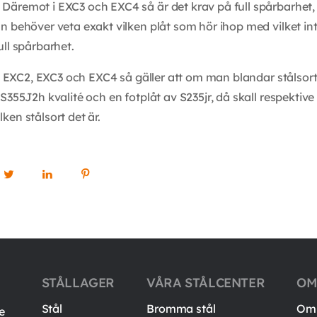
äremot i EXC3 och EXC4 så är det krav på full spårbarhet,
n behöver veta exakt vilken plåt som hör ihop med vilket int
ull spårbarhet.
r, EXC2, EXC3 och EXC4 så gäller att om man blandar stålsorte
S355J2h kvalité och en fotplåt av S235jr, då skall respektive
ken stålsort det är.
STÅLLAGER
VÅRA STÅLCENTER
OM
Stål
Bromma stål
Om 
e