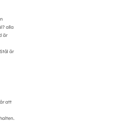
en
l? alla
d är
Stål är
år att
lhalten.