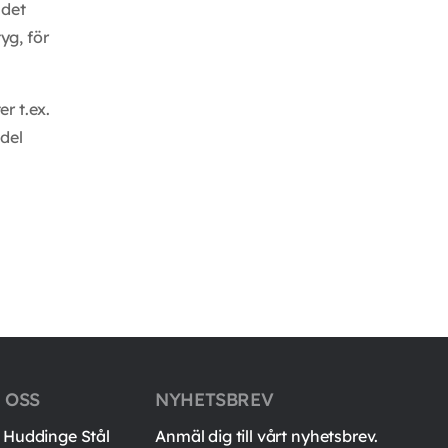
 det
yg, för
r t.ex.
 del
 OSS
NYHETSBREV
Huddinge Stål
Anmäl dig till vårt nyhetsbrev.