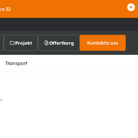
ka 32
Kontakta oss
Projekt
Offertkorg
Transport
h