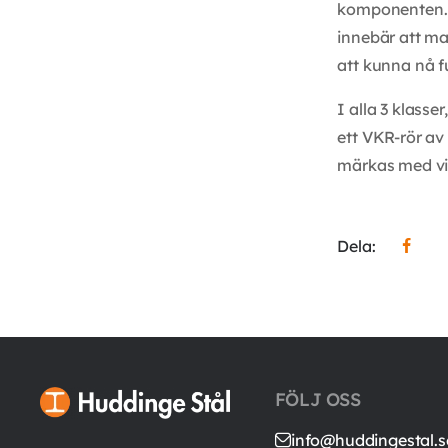
komponenten. D
innebär att ma
att kunna nå f
I alla 3 klasse
ett VKR-rör av 
märkas med vil
Dela:
FÖLJ OSS
info@huddingestal.s