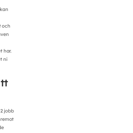
 kan
t och
raven
t har.
t ni
tt
C2 jobb
däremot
de