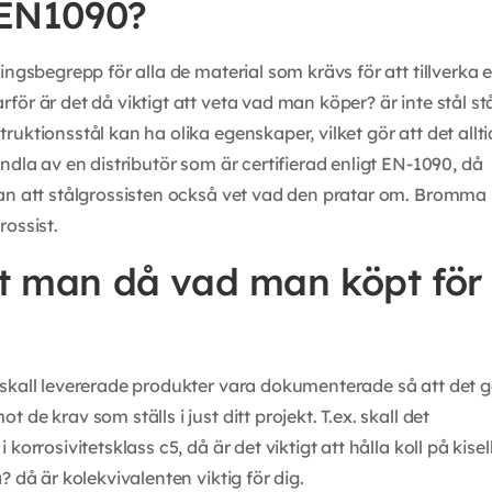
 EN1090?
ingsbegrepp för alla de material som krävs för att tillverka 
ör är det då viktigt att veta vad man köper? är inte stål stå
uktionsstål kan ha olika egenskaper, vilket gör att det allti
ndla av en distributör som är certifierad enligt EN-1090, då
an att stålgrossisten också vet vad den pratar om. Bromma 
rossist.
t man då vad man köpt för
skall levererade produkter vara dokumenterade så att det g
 de krav som ställs i just ditt projekt. T.ex. skall det
 korrosivitetsklass c5, då är det viktigt att hålla koll på kise
? då är kolekvivalenten viktig för dig.