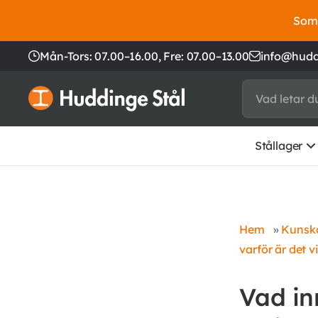
Somm
Mån-Tors: 07.00–16.00,
Fre: 07.00–13.00
info@hudd
Stållager
Hem
»
Kunska
varför är det v
Vad in