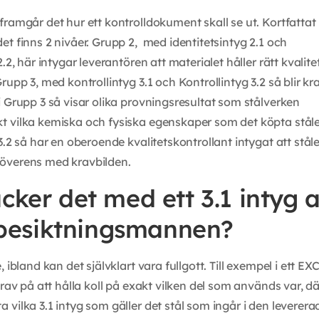
framgår det hur ett kontrolldokument skall se ut. Kortfattat
et finns 2 nivåer. Grupp 2, med identitetsintyg 2.1 och
2.2, här intygar leverantören att materialet håller rätt kvalite
rupp 3, med kontrollintyg 3.1 och Kontrollintyg 3.2 så blir k
i Grupp 3 så visar olika provningsresultat som stålverken
 vilka kemiska och fysiska egenskaper som det köpta ståle
3.2 så har en oberoende kvalitetskontrollant intygat att ståle
överens med kravbilden.
cker det med ett 3.1 intyg a
l besiktningsmannen?
, ibland kan det självklart vara fullgott. Till exempel i ett EX
 krav på att hålla koll på exakt vilken del som används var, 
 vilka 3.1 intyg som gäller det stål som ingår i den leverera