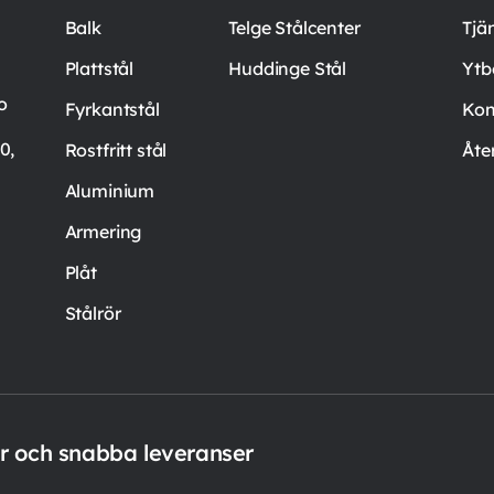
Balk
Telge Stålcenter
Tjä
Plattstål
Huddinge Stål
Ytb
o
Fyrkantstål
Kon
0,
Rostfritt stål
Åte
Aluminium
Armering
Plåt
Stålrör
er och snabba leveranser