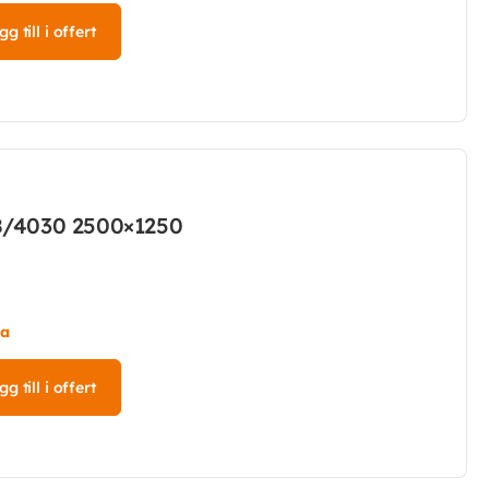
g till i offert
8/4030 2500×1250
ta
g till i offert