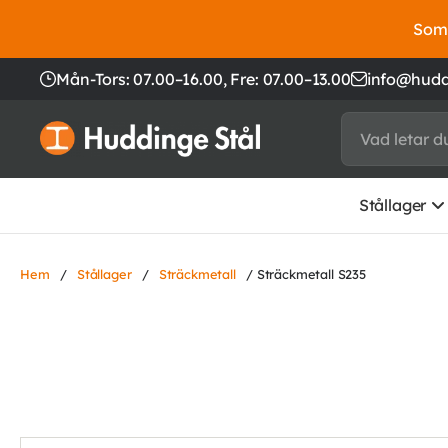
Somm
Mån-Tors: 07.00–16.00,
Fre: 07.00–13.00
info@hudd
Stållager
Hem
/
Stållager
/
Sträckmetall
/ Sträckmetall S235