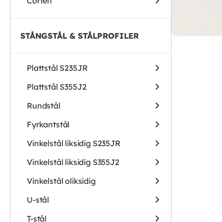
Corten
STÅNGSTÅL & STÅLPROFILER
Plattstål S235JR
Plattstål S355J2
Rundstål
Fyrkantstål
Vinkelstål liksidig S235JR
Vinkelstål liksidig S355J2
Vinkelstål oliksidig
U-stål
T-stål