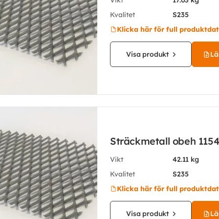
Vikt
17.03 kg
Kvalitet
S235
Klicka här för full produktda
Visa produkt
Läg
Sträckmetall obeh 115
Vikt
42.11 kg
Kvalitet
S235
Klicka här för full produktda
Visa produkt
Läg