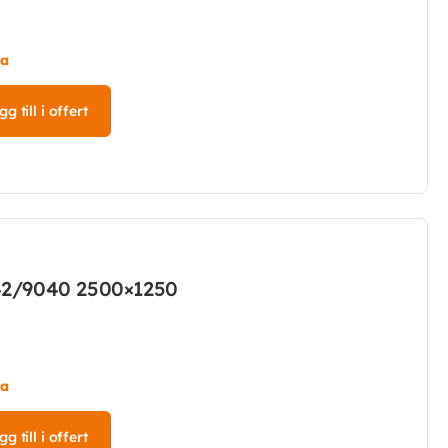
ta
g till i offert
42/9040 2500×1250
ta
g till i offert