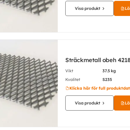
Visa produkt
Läg
Sträckmetall obeh 421
Vikt
37.5 kg
Kvalitet
S235
Klicka här för full produktda
Visa produkt
Läg