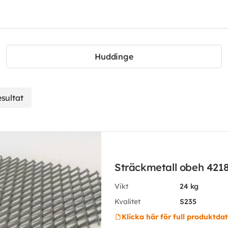
Huddinge
esultat
Sträckmetall obeh 42
Vikt
24 kg
Kvalitet
S235
Klicka här för full produktda