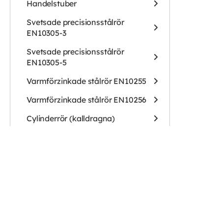
Handelstuber
Svetsade precisionsstålrör
EN10305-3
Svetsade precisionsstålrör
EN10305-5
Varmförzinkade stålrör EN10255
Varmförzinkade stålrör EN10256
Cylinderrör (kalldragna)
Rörböj
GALLER, NÄT & DURK
Gallerdurk