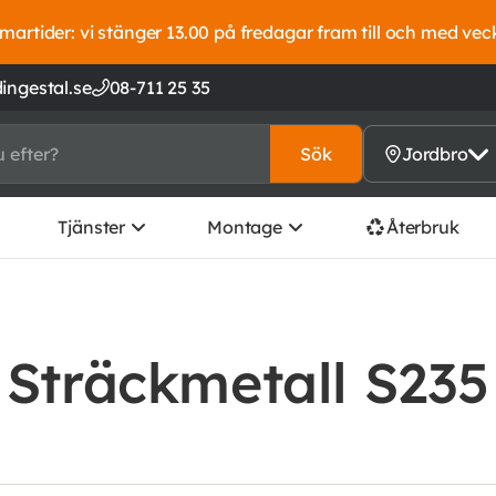
artider: vi stänger 13.00 på fredagar fram till och med vec
ingestal.se
08-711 25 35
Sök
Jordbro
Tjänster
Montage
Återbruk
Sträckmetall S235