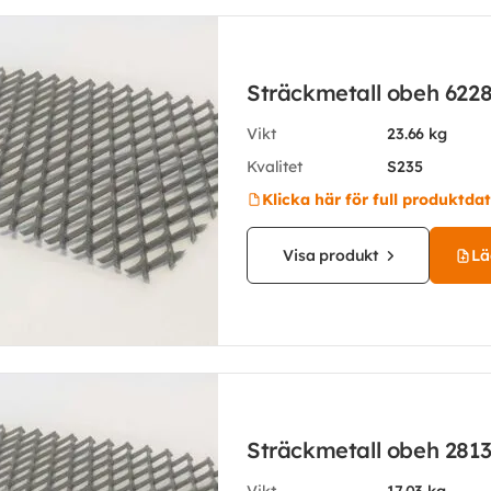
Sträckmetall obeh 622
Vikt
23.66 kg
Kvalitet
S235
Klicka här för full produktda
Visa produkt
Läg
Sträckmetall obeh 281