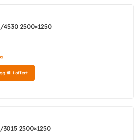
8/4530 2500×1250
ta
g till i offert
3/3015 2500×1250