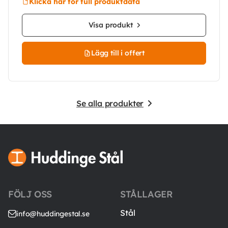
Klicka här för full produktdata
Visa produkt
Lägg till i offert
Se alla produkter
FÖLJ OSS
STÅLLAGER
Stål
info@huddingestal.se