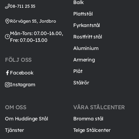
Balk
08-711 25 35
Plattstål
Rörvägen 55, Jordbro
Fyrkantstål
Mån-Tors: 07.00–16.00,
Rostfritt stål
Fre: 07.00–13.00
Aluminium
FÖLJ OSS
Armering
Plåt
Facebook
Stålrör
Instagram
OM OSS
VÅRA STÅLCENTER
Om Huddinge Stål
Bromma stål
Tjänster
Telge Stålcenter