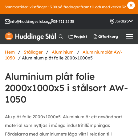
Sommartider: vi stänger 13.00 på fredagar fram till och med vecka 32
Jordbro
info@huddingestal.se
08-711 25 35
Offertkorg
Projekt
Hem
/
Stållager
/
Aluminium
/
Aluminiumplåt AW-
1050
/ Aluminium plåt folie 2000x1000x5
Aluminium plåt folie
2000x1000x5 i stålsort AW-
1050
Alu plåt folie 2000x1000x5. Aluminium är ett användbart
material som nyttjas i många industritillämpningar.
Fördelarna med aluminiumets låga vikt i relation till