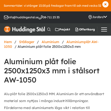
Sommartider: vi stänger 13.00 på fredagar fram till och med vecka 32
Jordbro
info@huddingestal.se
08-711 25 35
Offertkorg
Projekt
Hem
/
Stållager
/
Aluminium
/
Aluminiumplåt AW-
1050
/ Aluminium plåt folie 2500x1250x3 mm
Aluminium plåt folie
2500x1250x3 mm i stålsort
AW-1050
Alu plåt folie 2500x1250x3 MM. Aluminium är ett användbart
material som nyttjas i många industritillämpningar.
Fördelarna med aluminiumets låga vikt i relation till