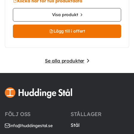
Klicka här för full produktdata
Visa produkt
Lägg till i offert
Se alla produkter
FÖLJ OSS
STÅLLAGER
Stål
info@huddingestal.se