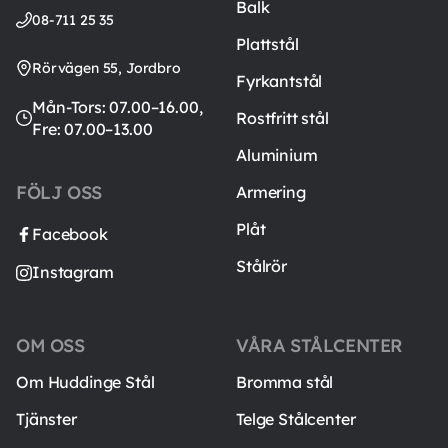
Balk
08-711 25 35
Plattstål
Rörvägen 55, Jordbro
Fyrkantstål
Mån-Tors: 07.00–16.00,
Rostfritt stål
Fre: 07.00–13.00
Aluminium
FÖLJ OSS
Armering
Plåt
Facebook
Stålrör
Instagram
OM OSS
VÅRA STÅLCENTER
Om Huddinge Stål
Bromma stål
Tjänster
Telge Stålcenter