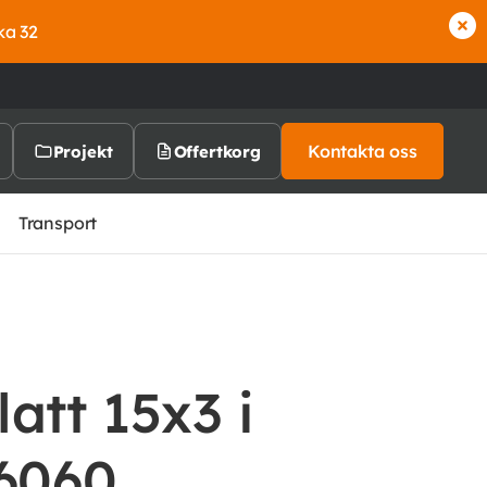
ka 32
Kontakta oss
Projekt
Offertkorg
Transport
att 15x3 i
-6060