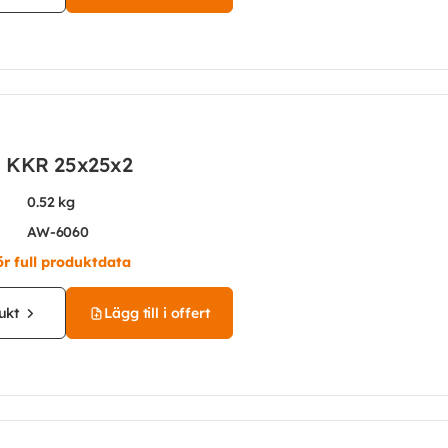
 KKR 25x25x2
0.52 kg
AW-6060
ör full produktdata
ukt
Lägg till i offert