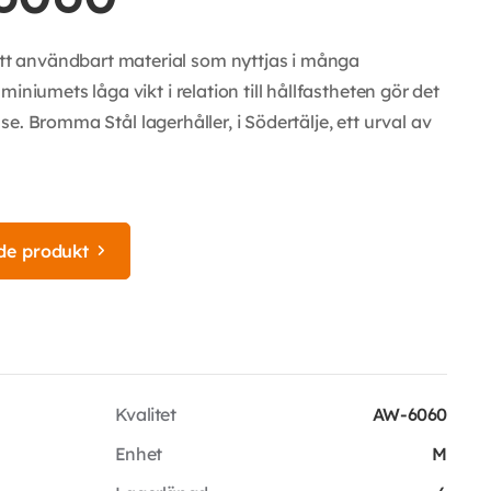
t användbart material som nyttjas i många
iniumets låga vikt i relation till hållfastheten gör det
else. Bromma Stål lagerhåller, i Södertälje, ett urval av
de produkt
Kvalitet
AW-6060
Enhet
M