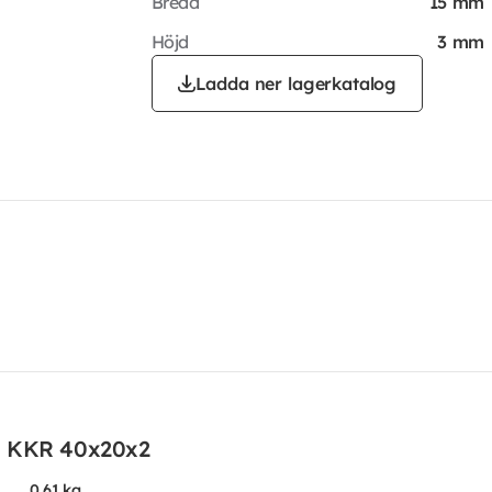
Bredd
15 mm
Höjd
3 mm
Ladda ner lagerkatalog
m KKR 40x20x2
0.61 kg