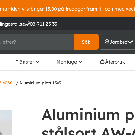
artider: vi stänger 13.00 på fredagar fram till och med vec
ingestal.se
08-711 25 35
Sök
Jordbro
Tjänster
Montage
Återbruk
W-6060
/ Aluminium platt 15×3
Aluminium pl
stålsort AW