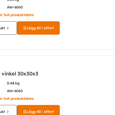
AW-6060
ör full produktdata
ukt
Lägg till i offert
 vinkel 30x30x3
0.48 kg
AW-6060
ör full produktdata
ukt
Lägg till i offert