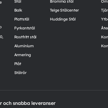
Stål
Bromma stål
Om 
e
Balk
Telge Stålcenter
Tjä
Plattstål
Huddinge Stål
Ytb
o
Fyrkantstål
Åte
0,
Rostfritt stål
Kon
Aluminium
Kon
Armering
Plåt
Stålrör
er och snabba leveranser