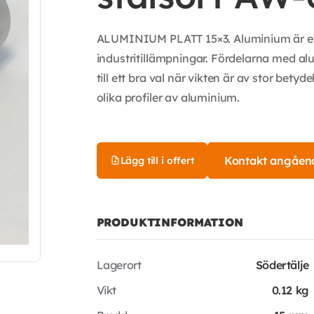
ALUMINIUM PLATT 15×3. Aluminium är et
industritillämpningar. Fördelarna med alum
till ett bra val när vikten är av stor betyd
olika profiler av aluminium.
Kontakt angåen
Lägg till i offert
PRODUKTINFORMATION
Lagerort
Södertälje
Vikt
0.12 kg