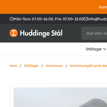
Somm
Mån-Tors: 07.00–16.00,
Fre: 07.00–13.00
info@hudd
Stållager
Hem
/
Stållager
/
Aluminium
/
Aluminiumplåt platt A