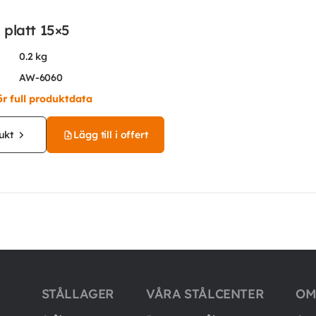
platt 15×5
0.2 kg
AW-6060
ör full produktdata
ukt
Lägg till i offert
STÅLLAGER
VÅRA STÅLCENTER
OM