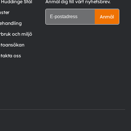
Huddinge Stål
Anmäl dig till vårt nyhetsbrev.
nster
Anmäl
ehandling
rbruk och miljö
toansökan
takta oss