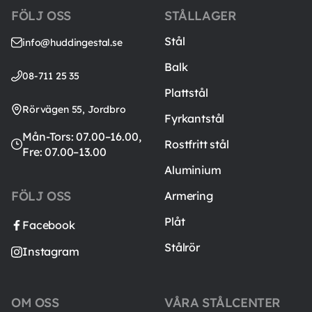
FÖLJ OSS
STÅLLAGER
Stål
info@huddingestal.se
Balk
08-711 25 35
Plattstål
Rörvägen 55, Jordbro
Fyrkantstål
Mån-Tors: 07.00–16.00,
Rostfritt stål
Fre: 07.00–13.00
Aluminium
FÖLJ OSS
Armering
Plåt
Facebook
Stålrör
Instagram
OM OSS
VÅRA STÅLCENTER