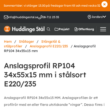
Sommartider: vi stänger 13.00 på fredagar fram till och med vecka 32
Jordbro
info@huddingestal.se
08-711 25 35
Offertkorg
Projekt
Hem
/
Stållager
/
Stångstål &
stålprofiler
/
Anslagsprofil E220/235
/ Anslagsprofil
RP104 34x55x15 mm
Anslagsprofil RP104
34x55x15 mm i stålsort
E220/235
Anslagsprofil RP104 34x55x15 MM. Anslagsprofilen är ett
profilrör med en eller flera utstickande ”vingar”. Dessa finns i