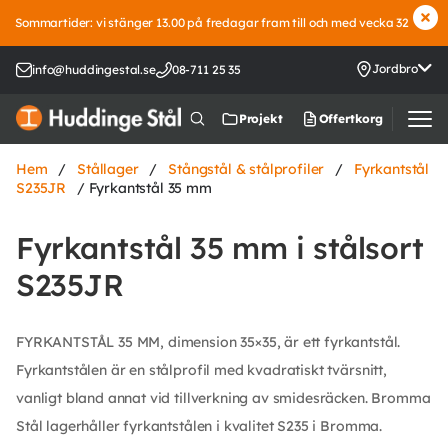
Sommartider: vi stänger 13.00 på fredagar fram till och med vecka 32
Jordbro
info@huddingestal.se
08-711 25 35
Offertkorg
Projekt
Hem
/
Stållager
/
Stångstål & stålprofiler
/
Fyrkantstål
S235JR
/ Fyrkantstål 35 mm
Fyrkantstål 35 mm i stålsort
S235JR
FYRKANTSTÅL 35 MM, dimension 35×35, är ett fyrkantstål.
Fyrkantstålen är en stålprofil med kvadratiskt tvärsnitt,
vanligt bland annat vid tillverkning av smidesräcken. Bromma
Stål lagerhåller fyrkantstålen i kvalitet S235 i Bromma.