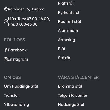
Plattstål
Rörvägen 55, Jordbro
Fyrkantstål
Mån-Tors: 07.00–16.00,
Rostfritt stål
Fre: 07.00–13.00
Aluminium
FÖLJ OSS
Armering
Plåt
Facebook
Stålrör
Instagram
OM OSS
VÅRA STÅLCENTER
Om Huddinge Stål
Bromma stål
Tjänster
Telge Stålcenter
Ytbehandling
Huddinge Stål