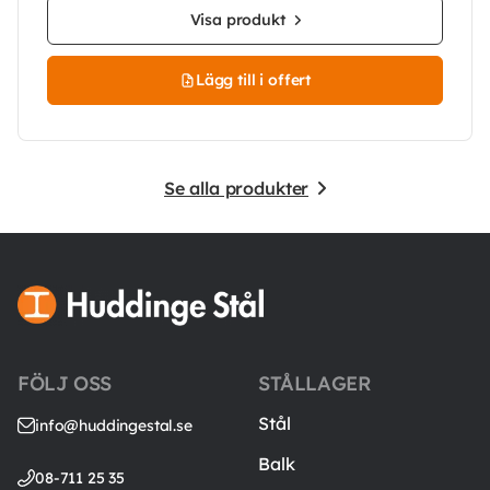
Visa produkt
Lägg till i offert
Se alla produkter
FÖLJ OSS
STÅLLAGER
Stål
info@huddingestal.se
Balk
08-711 25 35