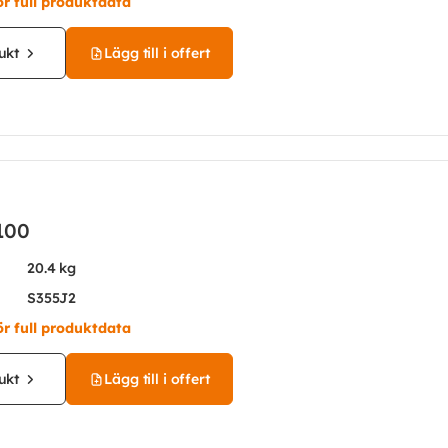
ör full produktdata
ukt
Lägg till i offert
100
20.4 kg
S355J2
ör full produktdata
ukt
Lägg till i offert