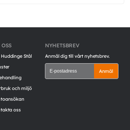
 OSS
NYHETSBREV
Huddinge Stål
Anmäl dig till vårt nyhetsbrev.
nster
Anmäl
ehandling
rbruk och miljö
toansökan
takta oss