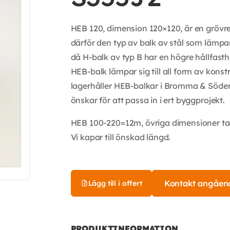
HEB 120, dimension 120×120, är en grövre
därför den typ av balk av stål som lämpar
då H-balk av typ B har en högre hållfas
HEB-balk lämpar sig till all form av kons
lagerhåller HEB-balkar i Bromma & Söder
önskar för att passa in i ert byggprojekt.
HEB 100-220=12m, övriga dimensioner t
Vi kapar till önskad längd.
Kontakt angåen
Lägg till i offert
PRODUKTINFORMATION