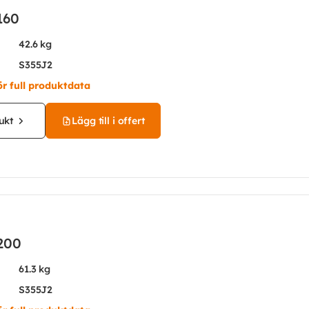
160
42.6 kg
S355J2
ör full produktdata
ukt
Lägg till i offert
200
61.3 kg
S355J2