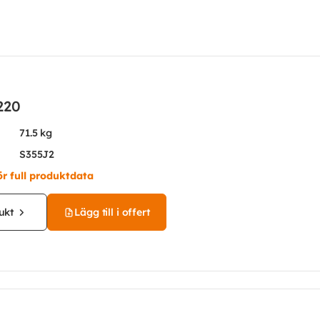
220
71.5 kg
S355J2
ör full produktdata
ukt
Lägg till i offert