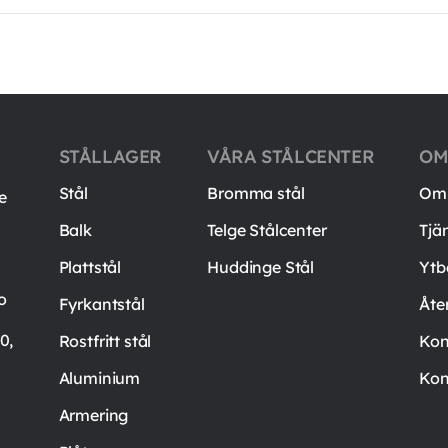
STÅLLAGER
VÅRA STÅLCENTER
OM
Stål
Bromma stål
Om 
e
Balk
Telge Stålcenter
Tjä
Plattstål
Huddinge Stål
Ytb
o
Fyrkantstål
Åte
0,
Rostfritt stål
Kon
Aluminium
Kon
Armering