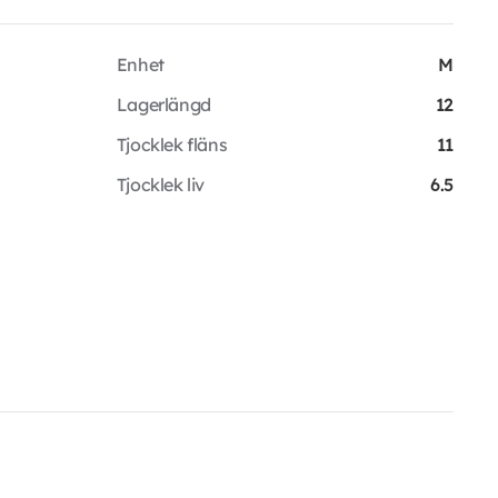
Enhet
M
Lagerlängd
12
Tjocklek fläns
11
Tjocklek liv
6.5