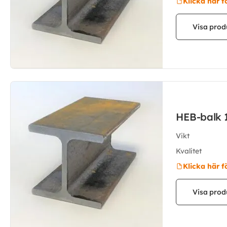
Klicka här f
Visa prod
HEB-balk 
Vikt
Kvalitet
Klicka här f
Visa prod