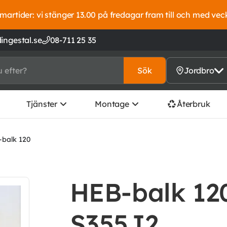
artider: vi stänger 13.00 på fredagar fram till och med vec
ingestal.se
08-711 25 35
Sök
Jordbro
Tjänster
Montage
Återbruk
balk 120
HEB-balk 120
S355J2