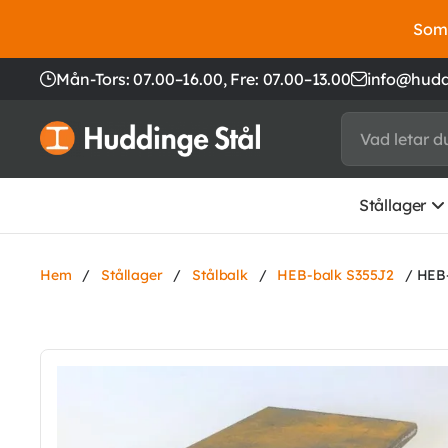
Somm
Mån-Tors: 07.00–16.00,
Fre: 07.00–13.00
info@hudd
Stållager
Hem
/
Stållager
/
Stålbalk
/
HEB-balk S355J2
/ HEB-