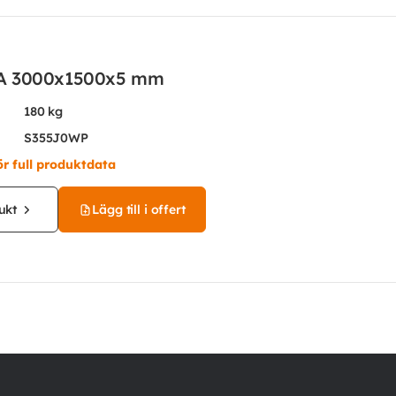
A 3000x1500x5 mm
180 kg
S355J0WP
ör full produktdata
ukt
Lägg till i offert