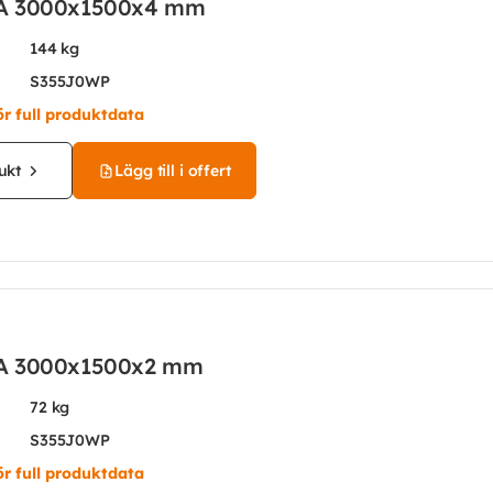
A 3000x1500x4 mm
144 kg
S355J0WP
ör full produktdata
ukt
Lägg till i offert
A 3000x1500x2 mm
72 kg
S355J0WP
ör full produktdata