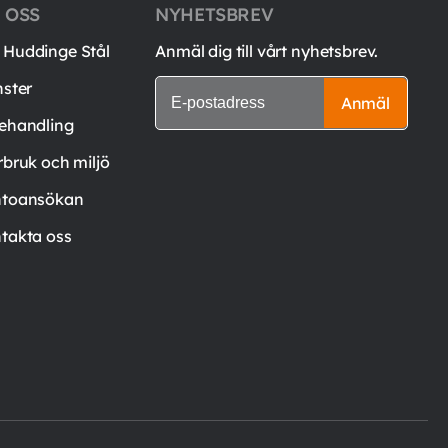
 OSS
NYHETSBREV
Huddinge Stål
Anmäl dig till vårt nyhetsbrev.
nster
Anmäl
ehandling
rbruk och miljö
toansökan
takta oss