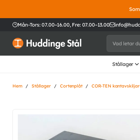
Somm
Mån-Tors: 07.00–16.00,
Fre: 07.00–13.00
info@hudd
Stållager
Hem
/
Stållager
/
Cortenplåt
/
COR-TEN kantavskilja