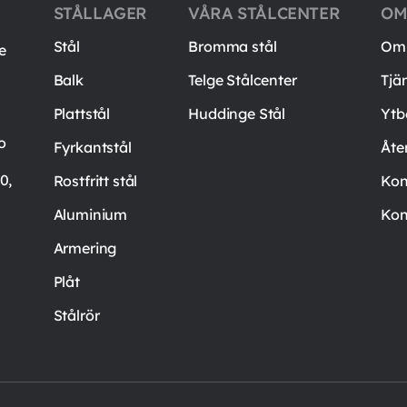
STÅLLAGER
VÅRA STÅLCENTER
OM
Stål
Bromma stål
Om 
e
Balk
Telge Stålcenter
Tjä
Plattstål
Huddinge Stål
Ytb
o
Fyrkantstål
Åte
0,
Rostfritt stål
Kon
Aluminium
Kon
Armering
Plåt
Stålrör