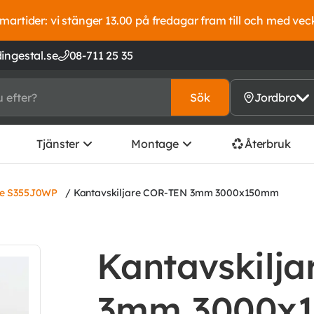
artider: vi stänger 13.00 på fredagar fram till och med vec
ingestal.se
08-711 25 35
Sök
Jordbro
Tjänster
Montage
Återbruk
re S355J0WP
/ Kantavskiljare COR-TEN 3mm 3000x150mm
Kantavskilj
3mm 3000x15