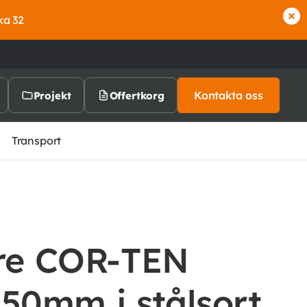
ka 32
Kontakta oss
Projekt
Offertkorg
Transport
are COR-TEN
0mm i stålsort