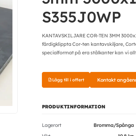
S355J0WP
KANTAVSKILJARE COR-TEN 3MM 3000x150
färdigklippta Cor-ten kantavskiljare, Cort
specialformat på era stålkanter kan vi allt
Kontakt angåen
Lägg till i offert
PRODUKTINFORMATION
Lagerort
Bromma/Spånga
Vikt
10.8 kg