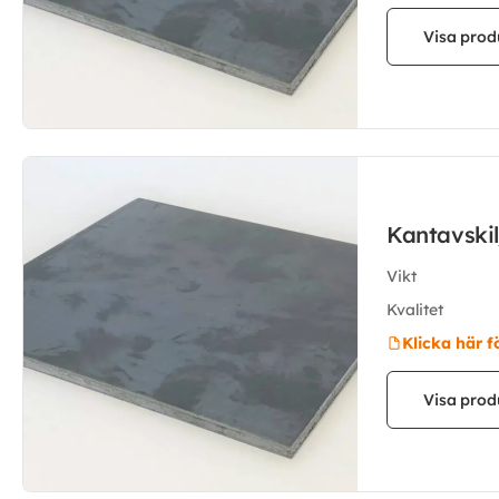
Visa prod
Kantavsk
Vikt
Kvalitet
Klicka här f
Visa prod