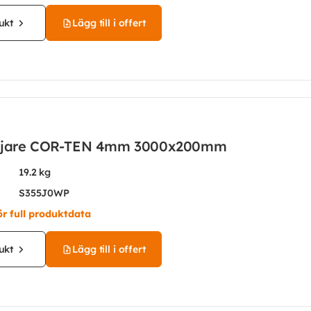
ukt
Lägg till i offert
iljare COR-TEN 4mm 3000x200mm
19.2 kg
S355J0WP
ör full produktdata
ukt
Lägg till i offert