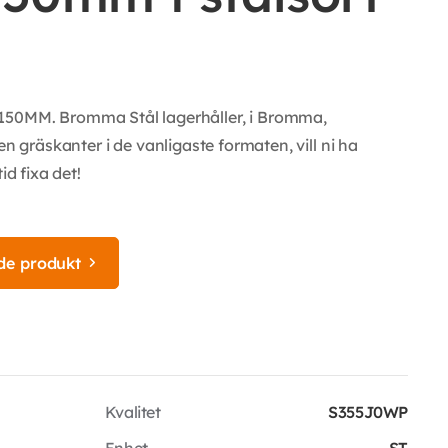
MM. Bromma Stål lagerhåller, i Bromma,
en gräskanter i de vanligaste formaten, vill ni ha
id fixa det!
de produkt
Kvalitet
S355J0WP
Enhet
ST