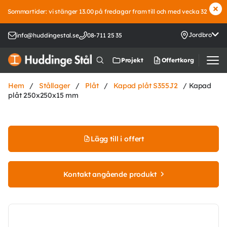
Sommartider: vi stänger 13.00 på fredagar fram till och med vecka 32
Jordbro
info@huddingestal.se
08-711 25 35
Offertkorg
Projekt
Hem
/
Stållager
/
Plåt
/
Kapad plåt S355J2
/ Kapad
plåt 250x250x15 mm
Lägg till i offert
Kontakt angående produkt