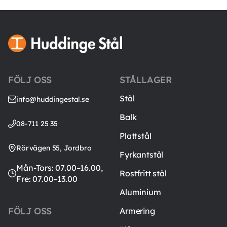
FÖLJ OSS
STÅLLAGER
Stål
info@huddingestal.se
Balk
08-711 25 35
Plattstål
Rörvägen 55, Jordbro
Fyrkantstål
Mån-Tors: 07.00–16.00,
Rostfritt stål
Fre: 07.00–13.00
Aluminium
FÖLJ OSS
Armering