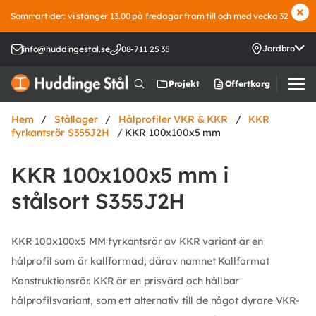
Sommartider: vi stänger 13.00 på fredagar fram till och med vecka 32
Jordbro
info@huddingestal.se
08-711 25 35
Offertkorg
Projekt
Hem
/
Stållager
/
Hålprofiler VKR & KKR
/
KKR
fyrkantsrör S355J2H
/ KKR 100x100x5 mm
KKR 100x100x5 mm i
stålsort S355J2H
KKR 100x100x5 MM fyrkantsrör av KKR variant är en
hålprofil som är kallformad, därav namnet Kallformat
Konstruktionsrör. KKR är en prisvärd och hållbar
hålprofilsvariant, som ett alternativ till de något dyrare VKR-