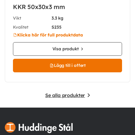
KKR 50x30x3 mm
Vikt
3.3 kg
Kvalitet
S235
Klicka här för full produktdata
Visa produkt
Lägg till i offert
Se alla produkter