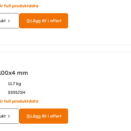
ör full produktdata
ukt
Lägg till i offert
100x4 mm
11.7 kg
S355J2H
ör full produktdata
ukt
Lägg till i offert