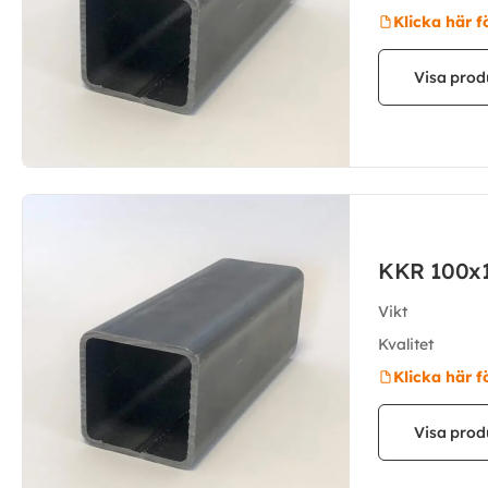
Klicka här f
Visa prod
KKR 100x
Vikt
Kvalitet
Klicka här f
Visa prod