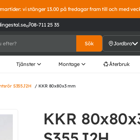
artider: vi stänger 13.00 på fredagar fram till och med vec
ingestal.se
08-711 25 35
Sök
Jordbro
Tjänster
Montage
Återbruk
ntsrör S355J2H
/ KKR 80x80x3 mm
KKR 80x80x3
S355J2H