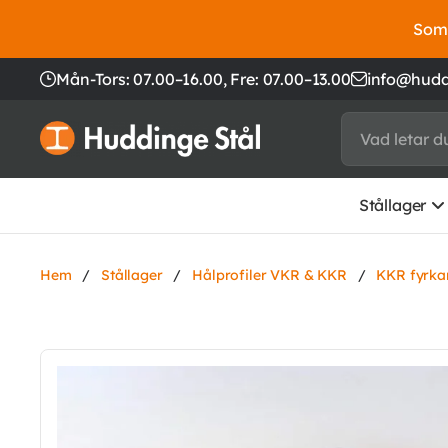
Somm
Mån-Tors: 07.00–16.00,
Fre: 07.00–13.00
info@hudd
Stållager
Hem
/
Stållager
/
Hålprofiler VKR & KKR
/
KKR fyrka