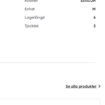
Kvalitet
S355J2H
Enhet
M
Lagerlängd
6
Tjocklek
3
Se alla produkter