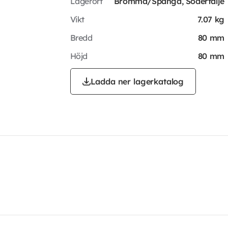
Lagerort
Bromma/Spånga, Södertälje
Vikt
7.07 kg
Bredd
80 mm
Höjd
80 mm
Ladda ner lagerkatalog