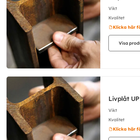
Vikt
Kvalitet
Klicka här f
Visa prod
Livplåt U
Vikt
Kvalitet
Klicka här f