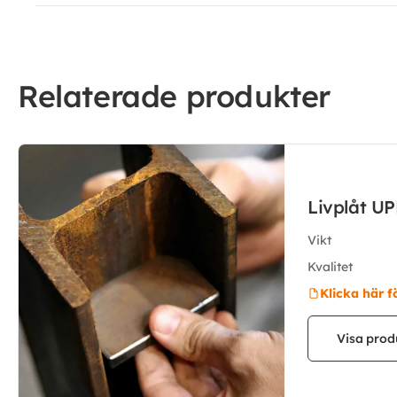
Relaterade produkter
Livplåt U
Vikt
Kvalitet
Klicka här f
Visa prod