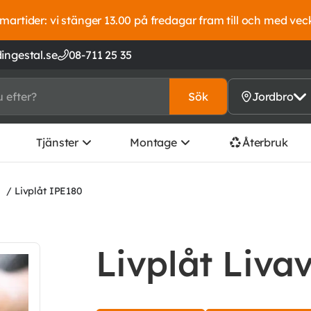
artider: vi stänger 13.00 på fredagar fram till och med vec
ingestal.se
08-711 25 35
Sök
Jordbro
Tjänster
Montage
Återbruk
/ Livplåt IPE180
Livplåt Liva