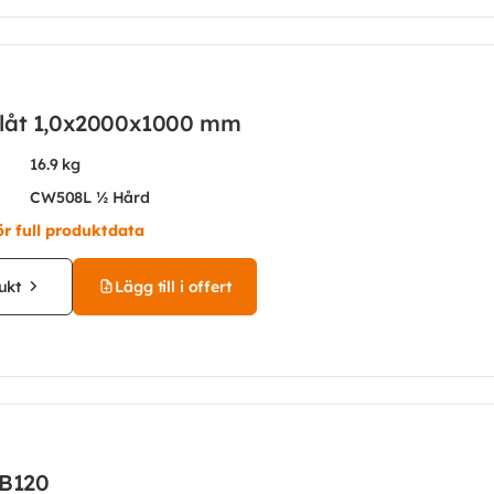
låt 1,0x2000x1000 mm
16.9 kg
CW508L ½ Hård
ör full produktdata
ukt
Lägg till i offert
EB120