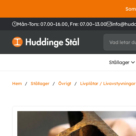
Somm
Mån-Tors: 07.00–16.00,
Fre: 07.00–13.00
info@hudd
Stållager
Hem
/
Stållager
/
Övrigt
/
Livplåtar / Livavstyvningar