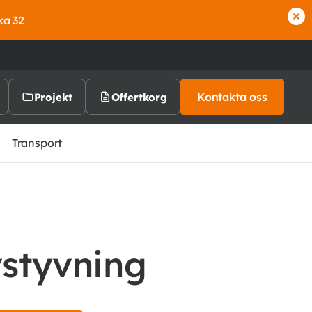
ka 32
Kontakta oss
Projekt
Offertkorg
Transport
vstyvning