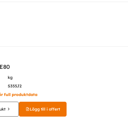
PE80
kg
S355J2
ör full produktdata
ukt
Lägg till i offert