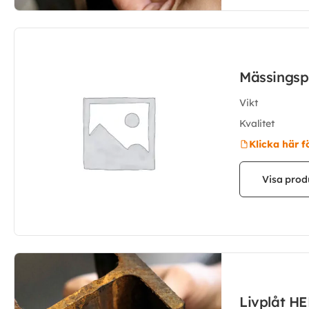
Mässingsp
Vikt
Kvalitet
Klicka här f
Visa prod
Livplåt H