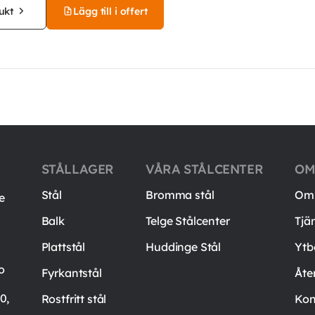
ukt
Lägg till i offert
STÅLLAGER
VÅRA STÅLCENTER
OM
Stål
Bromma stål
Om 
e
Balk
Telge Stålcenter
Tjä
Plattstål
Huddinge Stål
Ytb
o
Fyrkantstål
Åte
0,
Rostfritt stål
Kon