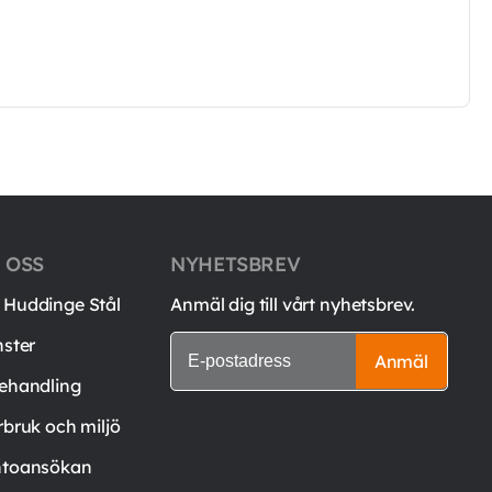
 OSS
NYHETSBREV
Huddinge Stål
Anmäl dig till vårt nyhetsbrev.
nster
Anmäl
ehandling
rbruk och miljö
toansökan