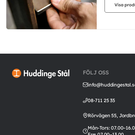
Visa prod
FÖLJ OSS
info@huddingestal.s
08-711 25 35
Rörvägen 55, Jordbr
Mån-Tors: 07.00–16.0
Fre: 07.00–13.00