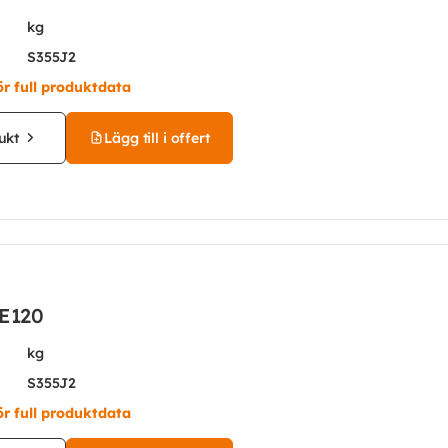
kg
S355J2
ör full produktdata
ukt
Lägg till i offert
PE120
kg
S355J2
ör full produktdata