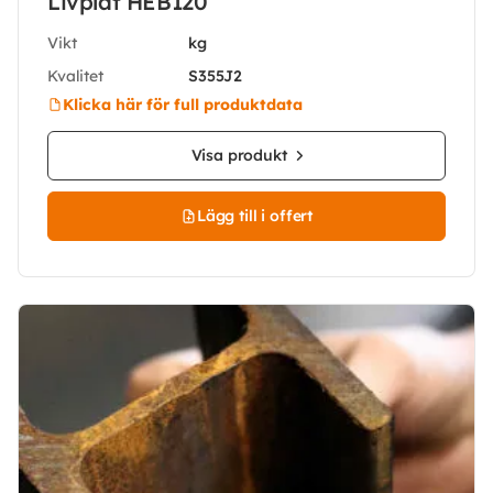
Livplåt HEB120
Vikt
kg
Kvalitet
S355J2
Klicka här för full produktdata
Visa produkt
Lägg till i offert