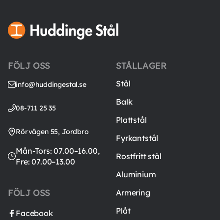
FÖLJ OSS
STÅLLAGER
Stål
info@huddingestal.se
Balk
08-711 25 35
Plattstål
Rörvägen 55, Jordbro
Fyrkantstål
Mån-Tors: 07.00–16.00,
Rostfritt stål
Fre: 07.00–13.00
Aluminium
FÖLJ OSS
Armering
Plåt
Facebook