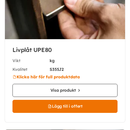
Livplåt UPE80
Vikt
kg
Kvalitet
S355J2
Klicka här för full produktdata
Visa produkt
Lägg till i offert