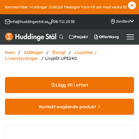
Sommartider: vi stänger 13.00 på fredagar fram till och med vecka 32
Jordbro
info@huddingestal.se
08-711 25 35
Offertkorg
Projekt
Hem
/
Stållager
/
Övrigt
/
Livplåtar /
Livavstyvningar
/ Livplåt UPE240
Lägg till i offert
Kontakt angående produkt