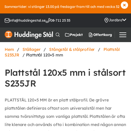
Sommartider: vi stänger 13.00 på fredagar fram till och med vecka 32
Jordbro
info@huddingestal.se
08-711 25 35
Offertkorg
Projekt
Hem
/
Stållager
/
Stångstål & stålprofiler
/
Plattstål
S235JR
/ Plattstål 120×5 mm
Plattstål 120x5 mm i stålsort
S235JR
PLATTSTÅL 120×5 MM är en platt stålprofil. De grövre
plattstålen definieras oftast som universalstål men har
samma tvärsnittstyp som vanliga plattstål. Plattstålen är ofta
lite klenare och används ofta i kombination med någon annan