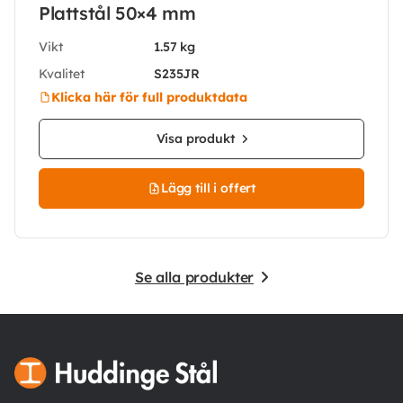
Plattstål 50×4 mm
Vikt
1.57 kg
Kvalitet
S235JR
Klicka här för full produktdata
Visa produkt
Lägg till i offert
Se alla produkter