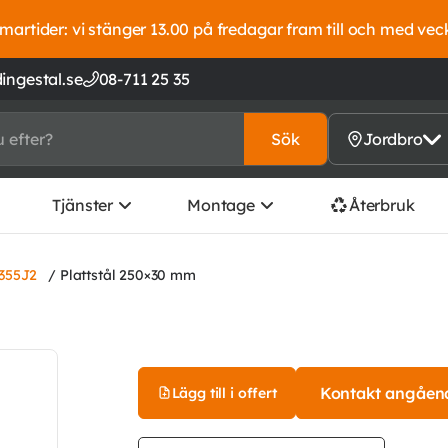
artider: vi stänger 13.00 på fredagar fram till och med vec
ingestal.se
08-711 25 35
Sök
Jordbro
Tjänster
Montage
Återbruk
S355J2
/ Plattstål 250×30 mm
Kontakt angåen
Lägg till i offert