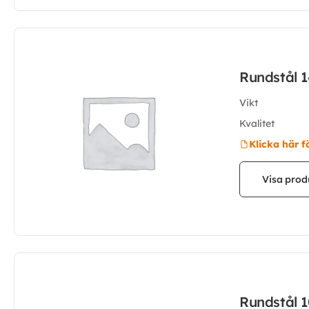
Rundstål 
Vikt
Kvalitet
Klicka här f
Visa prod
Rundstål 