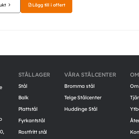
ukt
Lägg till i offert
STÅLLAGER
VÅRA STÅLCENTER
OM
Stål
Bromma stål
Om 
e
Balk
Telge Stålcenter
Tjä
Plattstål
Huddinge Stål
Ytb
o
Fyrkantstål
Åte
0,
Rostfritt stål
Kon