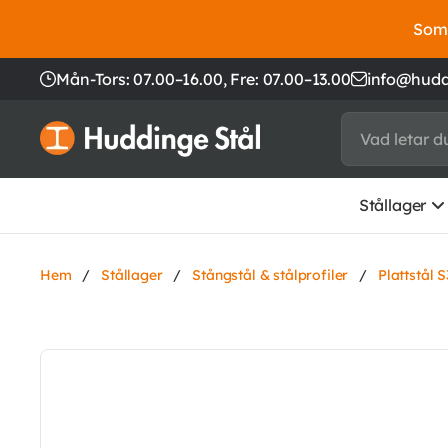
Somm
Mån-Tors: 07.00–16.00,
Fre: 07.00–13.00
info@hudd
Stållager
Hem
/
Stållager
/
Stångstål & stålprofiler
/
Plattstål 