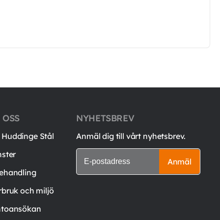
 OSS
NYHETSBREV
Huddinge Stål
Anmäl dig till vårt nyhetsbrev.
nster
Anmäl
ehandling
rbruk och miljö
toansökan