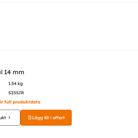
ål 14 mm
1.54 kg
S235JR
ör full produktdata
ukt
Lägg till i offert