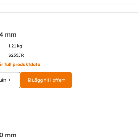
14 mm
1.21 kg
S235JR
ör full produktdata
ukt
Lägg till i offert
10 mm