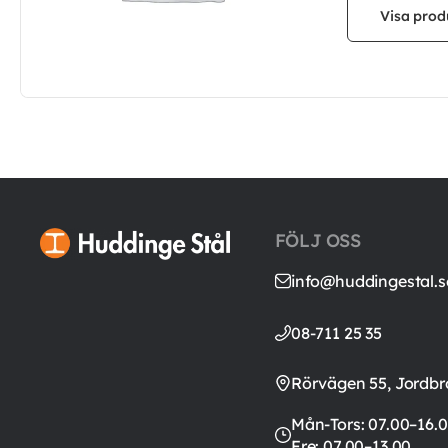
Visa prod
FÖLJ OSS
info@huddingestal.s
08-711 25 35
Rörvägen 55, Jordbr
Mån-Tors: 07.00–16.0
Fre: 07.00–13.00