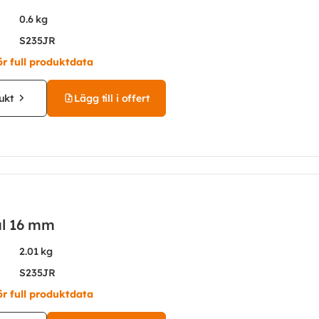
0.6 kg
S235JR
ör full produktdata
ukt
Lägg till i offert
ål 16 mm
2.01 kg
S235JR
ör full produktdata