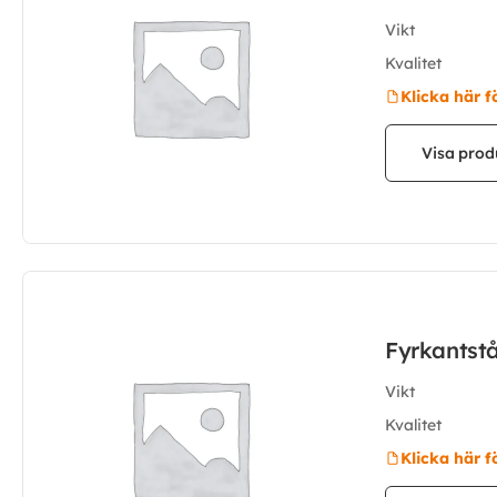
Vikt
Kvalitet
Klicka här f
Visa prod
Fyrkantst
Vikt
Kvalitet
Klicka här f