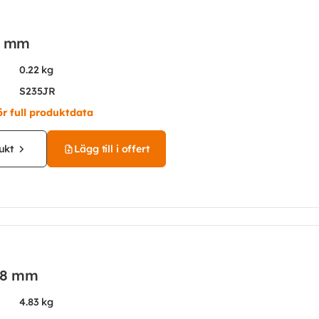
6 mm
0.22 kg
S235JR
ör full produktdata
ukt
Lägg till i offert
28 mm
4.83 kg