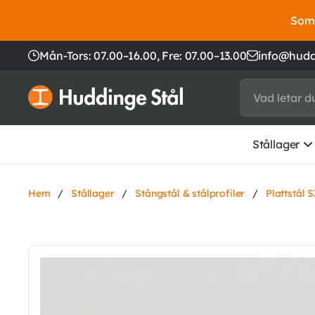
Somm
Mån-Tors: 07.00–16.00,
Fre: 07.00–13.00
info@hudd
Stållager
Hem
/
Stållager
/
Stångstål & stålprofiler
/
Plattstål 