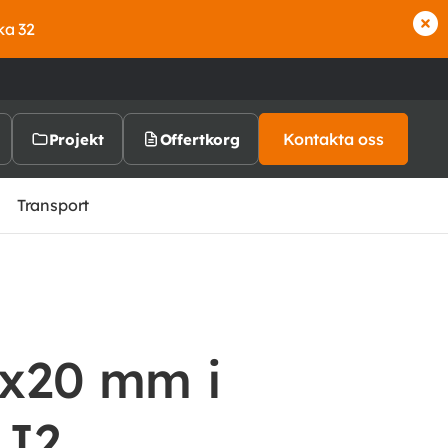
ka 32
Kontakta oss
Projekt
Offertkorg
Transport
0x20 mm i
5J2