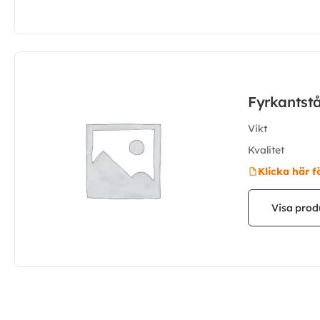
Fyrkantst
Vikt
Kvalitet
Klicka här f
Visa prod