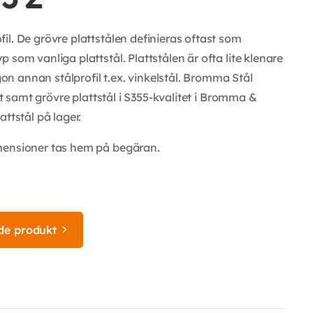
l. De grövre plattstålen definieras oftast som
som vanliga plattstål. Plattstålen är ofta lite klenare
 annan stålprofil t.ex. vinkelstål. Bromma Stål
et samt grövre plattstål i S355-kvalitet i Bromma &
ttstål på lager.
mensioner tas hem på begäran.
de produkt