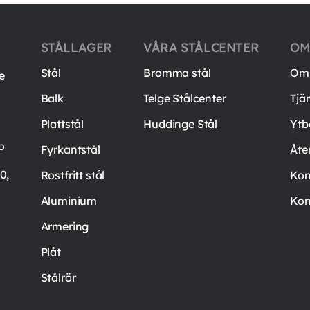
STÅLLAGER
VÅRA STÅLCENTER
OM
Stål
Bromma stål
Om 
e
Balk
Telge Stålcenter
Tjä
Plattstål
Huddinge Stål
Ytb
o
Fyrkantstål
Åte
0,
Rostfritt stål
Kon
Aluminium
Kon
Armering
Plåt
Stålrör