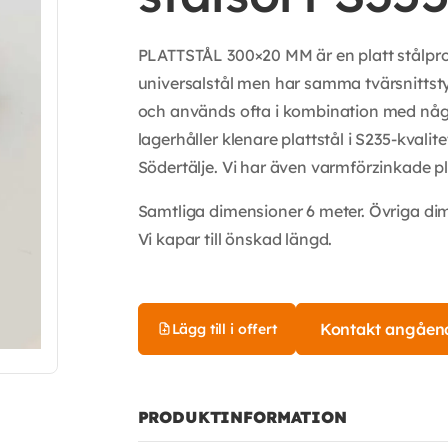
PLATTSTÅL 300×20 MM är en platt stålprofi
universalstål men har samma tvärsnittstyp 
och används ofta i kombination med någon
lagerhåller klenare plattstål i S235-kvalit
Södertälje. Vi har även varmförzinkade pla
Samtliga dimensioner 6 meter. Övriga di
Vi kapar till önskad längd.
Kontakt angåen
Lägg till i offert
PRODUKTINFORMATION