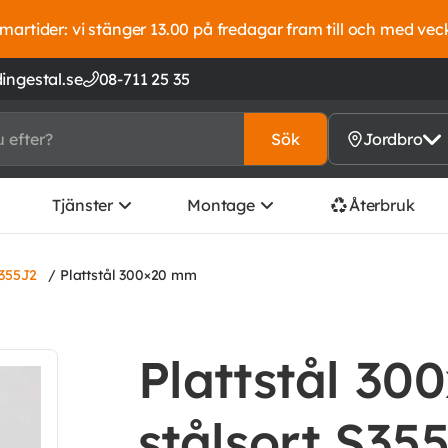
artider: vi stänger 13.00 på fredagar fram till och med vec
ingestal.se
08-711 25 35
Sök
Jordbro
Tjänster
Montage
Återbruk
S355J2
/ Plattstål 300×20 mm
Plattstål 30
stålsort S35