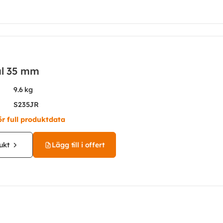
ål 35 mm
9.6 kg
S235JR
ör full produktdata
ukt
Lägg till i offert