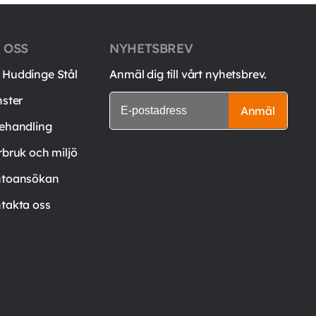
 OSS
NYHETSBREV
Huddinge Stål
Anmäl dig till vårt nyhetsbrev.
nster
Anmäl
ehandling
rbruk och miljö
toansökan
takta oss