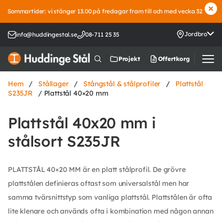
Sommartider: vi stänger 13.00 på fredagar fram till och med vecka 32
Jordbro
info@huddingestal.se
08-711 25 35
Offertkorg
Projekt
Hem
/
Stållager
/
Stångstål & stålprofiler
/
Plattstål
S235JR
/ Plattstål 40×20 mm
Plattstål 40x20 mm i
stålsort S235JR
PLATTSTÅL 40×20 MM är en platt stålprofil. De grövre
plattstålen definieras oftast som universalstål men har
samma tvärsnittstyp som vanliga plattstål. Plattstålen är ofta
lite klenare och används ofta i kombination med någon annan