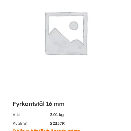
Fyrkantstål 16 mm
Vikt
2.01 kg
Kvalitet
S235JR
Klicka här för full produktdata