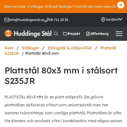
Sommartider: vi stänger 13.00 på fredagar fram till och med vecka 32
Jordbro
info@huddingestal.se
08-711 25 35
Offertkorg
Projekt
Hem
/
Stållager
/
Stångstål & stålprofiler
/
Plattstål
S235JR
/ Plattstål 80×3 mm
Plattstål 80x3 mm i stålsort
S235JR
PLATTSTÅL 80×3 MM är en platt stålprofil. De grövre
plattstålen definieras oftast som universalstål men har
samma tvärsnittstyp som vanliga plattstål. Plattstålen är ofta
lite klenare och används ofta i kombination med någon annan