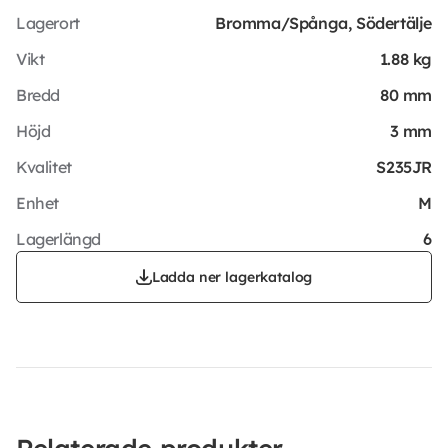
Lagerort
Bromma/Spånga, Södertälje
Vikt
1.88 kg
Bredd
80 mm
Höjd
3 mm
Kvalitet
S235JR
Enhet
M
Lagerlängd
6
Ladda ner lagerkatalog