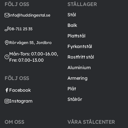
FÖLJ OSS
STÅLLAGER
Stål
info@huddingestal.se
Balk
08-711 25 35
Plattstål
Rörvägen 55, Jordbro
Fyrkantstål
Mån-Tors: 07.00–16.00,
Rostfritt stål
Fre: 07.00–13.00
Aluminium
FÖLJ OSS
Armering
Plåt
Facebook
Stålrör
Instagram
OM OSS
VÅRA STÅLCENTER