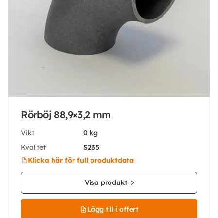
Rörböj 88,9×3,2 mm
Vikt
0 kg
Kvalitet
S235
Klicka här för full produktdata
Visa produkt
Lägg till i offert