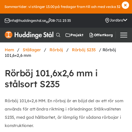
Sommartider: vi stänger 13.00 på fredagar fram till och med vecka 32
Jordbro
info@huddingestal.se
08-711 25 35
Offertkorg
Projekt
Hem
/
Stållager
/
Rörböj
/
Rörböj S235
/ Rörböj
101,6×2,6 mm
Rörböj 101,6x2,6 mm i
stålsort S235
Rörböj 101,6×2,6 MM. En rörboj är en böjd del av ett rör som
används för att ändra riktning i rörledningar. Stålkvaliteten
S235, med god hållbarhet, är lämplig för sådana rörbojar i
konstruktioner.