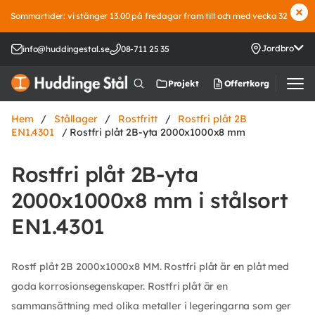
Sommartider: vi stänger 13.00 på fredagar fram till och med vecka 32
Jordbro
info@huddingestal.se
08-711 25 35
Offertkorg
Projekt
Hem
/
Stållager
/
Rostfritt
/
Rostfri plåt 2B
EN1.4301
/ Rostfri plåt 2B-yta 2000x1000x8 mm
Rostfri plåt 2B-yta
2000x1000x8 mm i stålsort
EN1.4301
Rostf plåt 2B 2000x1000x8 MM. Rostfri plåt är en plåt med
goda korrosionsegenskaper. Rostfri plåt är en
sammansättning med olika metaller i legeringarna som ger