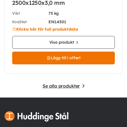
2500x1250x3,0 mm
Vikt
75 kg
Kvalitet
EN1.4301
Klicka här för full produktdata
Visa produkt
Lägg till i offert
Se alla produkter