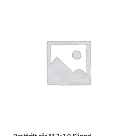
Rostfritt rör 33,7×2,0 Slipad