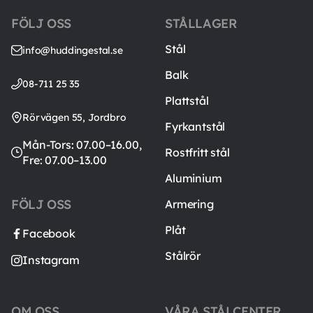
FÖLJ OSS
STÅLLAGER
Stål
info@huddingestal.se
Balk
08-711 25 35
Plattstål
Rörvägen 55, Jordbro
Fyrkantstål
Mån-Tors: 07.00–16.00,
Rostfritt stål
Fre: 07.00–13.00
Aluminium
FÖLJ OSS
Armering
Plåt
Facebook
Stålrör
Instagram
OM OSS
VÅRA STÅLCENTER