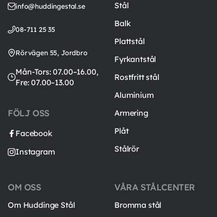
Stål
info@huddingestal.se
Balk
08-711 25 35
Plattstål
Rörvägen 55, Jordbro
Fyrkantstål
Mån-Tors: 07.00–16.00,
Rostfritt stål
Fre: 07.00–13.00
Aluminium
FÖLJ OSS
Armering
Plåt
Facebook
Stålrör
Instagram
OM OSS
VÅRA STÅLCENTER
Om Huddinge Stål
Bromma stål