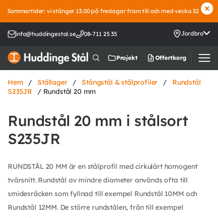
Sommartider: vi stänger 13.00 på fredagar fram till och med vecka 32
Jordbro
info@huddingestal.se
08-711 25 35
Offertkorg
Projekt
Hem
/
Stållager
/
Stångstål & stålprofiler
/
Rundstål
S235JR
/ Rundstål 20 mm
Rundstål 20 mm i stålsort
S235JR
RUNDSTÅL 20 MM är en stålprofil med cirkulärt homogent
tvärsnitt. Rundstål av mindre diameter används ofta till
smidesräcken som fyllnad till exempel Rundstål 10MM och
Rundstål 12MM. De större rundstålen, från till exempel