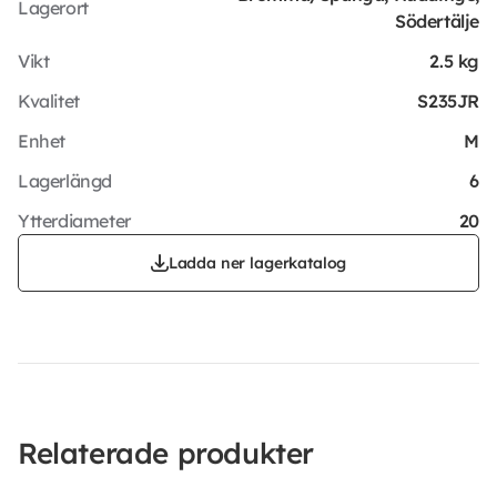
Lagerort
Södertälje
Vikt
2.5 kg
Kvalitet
S235JR
Enhet
M
Lagerlängd
6
Ytterdiameter
20
Ladda ner lagerkatalog
Relaterade produkter