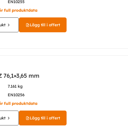
EN10255
ör full produktdata
ukt
Lägg till i offert
Z 76,1×3,65 mm
7.161 kg
EN10256
ör full produktdata
ukt
Lägg till i offert