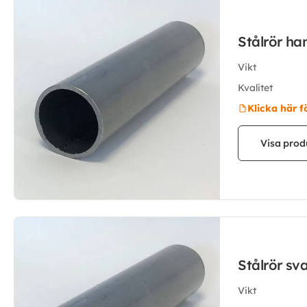
Stålrör ha
Vikt
Kvalitet
Klicka här f
Visa prod
Stålrör sv
Vikt