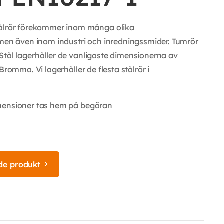
lrör förekommer inom många olika
n även inom industri och inredningssmider. Tumrör
tål lagerhåller de vanligaste dimensionerna av
Bromma. Vi lagerhåller de flesta stålrör i
imensioner tas hem på begäran
de produkt