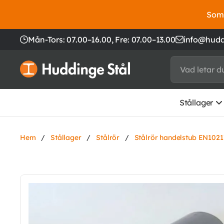
Somm
Mån-Tors: 07.00–16.00,
Fre: 07.00–13.00
info@hudd
Stållager
Hem
/
Stållager
/
Stålrör
/
Stålrör handelstub EN1021