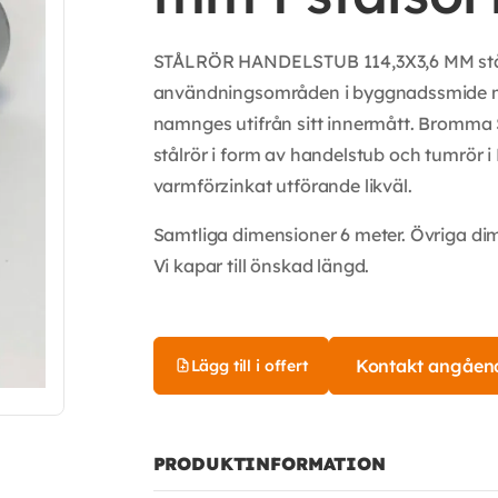
STÅLRÖR HANDELSTUB 114,3X3,6 MM stå
användningsområden i byggnadssmide me
namnges utifrån sitt innermått. Bromma S
stålrör i form av handelstub och tumrör i 
varmförzinkat utförande likväl.
Samtliga dimensioner 6 meter. Övriga d
Vi kapar till önskad längd.
Kontakt angåen
Lägg till i offert
PRODUKTINFORMATION