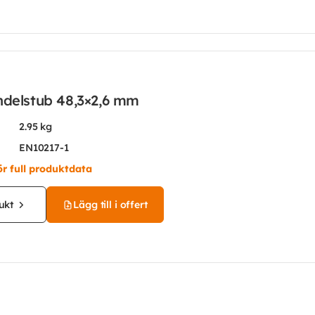
ndelstub 48,3×2,6 mm
2.95 kg
EN10217-1
ör full produktdata
ukt
Lägg till i offert