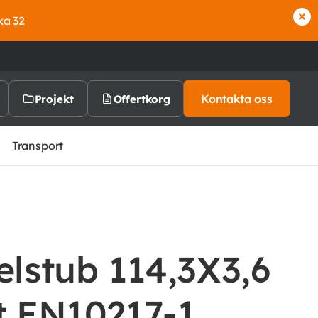
ka 32
Kontakta oss
Projekt
Offertkorg
Transport
elstub 114,3X3,6
t EN10217-1