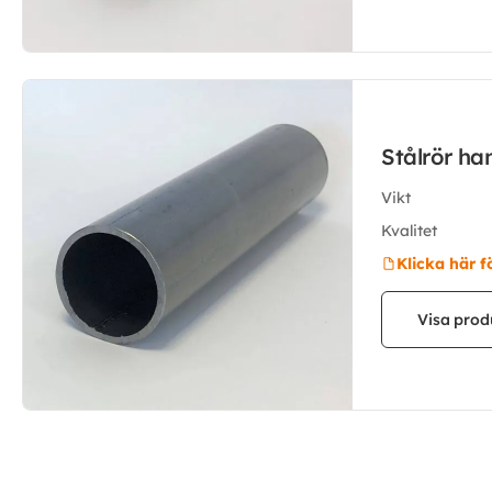
Stålrör ha
Vikt
Kvalitet
Klicka här f
Visa prod