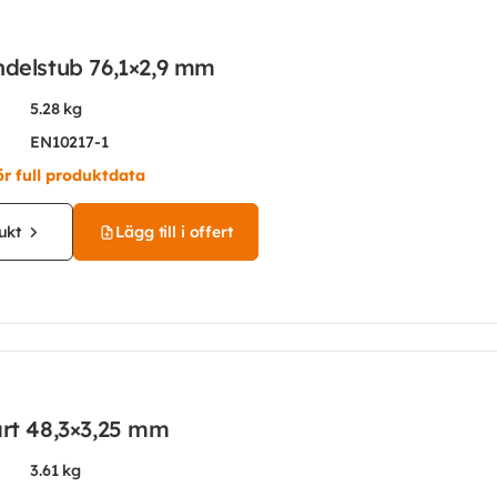
ndelstub 76,1×2,9 mm
5.28 kg
EN10217-1
ör full produktdata
ukt
Lägg till i offert
art 48,3×3,25 mm
3.61 kg