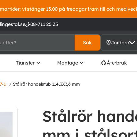
artider: vi stänger 13.00 på fredagar fram till och med vec
ingestal.se
08-711 25 35
Sök
Jordbro
Tjänster
Montage
Återbruk
7-1
/ Stålrör handelstub 114,3X3,6 mm
Stålrör hand
mm i stålsor