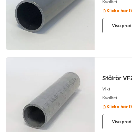
Kvalitet
Klicka här f
Visa prod
Stålrör VF
Vikt
Kvalitet
Klicka här f
Visa prod