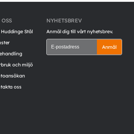
 OSS
NYHETSBREV
Huddinge Stål
Anmäl dig till vårt nyhetsbrev.
nster
Anmäl
ehandling
rbruk och miljö
toansökan
takta oss