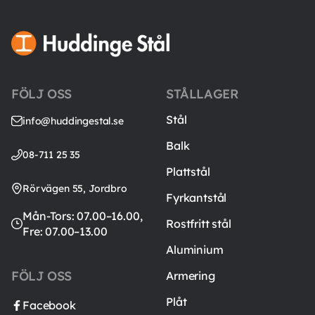
FÖLJ OSS
STÅLLAGER
Stål
info@huddingestal.se
Balk
08-711 25 35
Plattstål
Rörvägen 55, Jordbro
Fyrkantstål
Mån-Tors: 07.00–16.00,
Rostfritt stål
Fre: 07.00–13.00
Aluminium
FÖLJ OSS
Armering
Plåt
Facebook