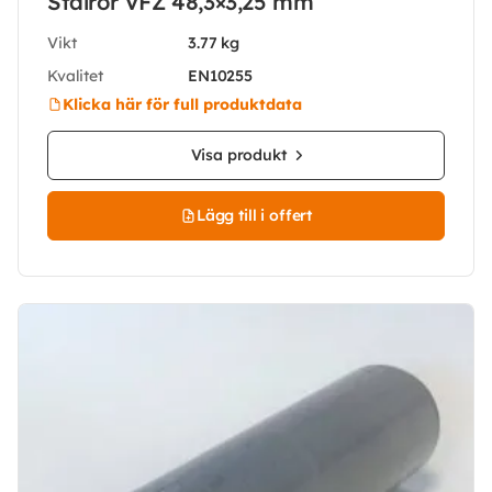
Stålrör VFZ 48,3×3,25 mm
Vikt
3.77 kg
Kvalitet
EN10255
Klicka här för full produktdata
Visa produkt
Lägg till i offert