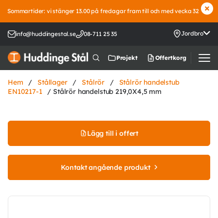
Sommartider: vi stänger 13.00 på fredagar fram till och med vecka 32
Jordbro
info@huddingestal.se
08-711 25 35
Offertkorg
Projekt
Hem
/
Stållager
/
Stålrör
/
Stålrör handelstub
EN10217-1
/ Stålrör handelstub 219,0X4,5 mm
Lägg till i offert
Kontakt angående produkt