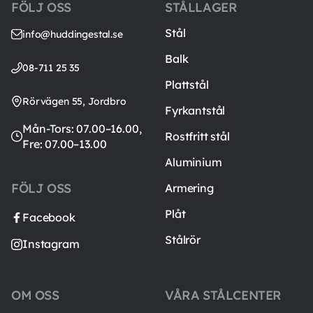
FÖLJ OSS
STÅLLAGER
Stål
info@huddingestal.se
Balk
08-711 25 35
Plattstål
Rörvägen 55, Jordbro
Fyrkantstål
Mån-Tors: 07.00–16.00,
Rostfritt stål
Fre: 07.00–13.00
Aluminium
FÖLJ OSS
Armering
Plåt
Facebook
Stålrör
Instagram
OM OSS
VÅRA STÅLCENTER