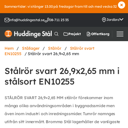
Sommartider: vi stänger 13.00 på fredagar fram till och med vecka 32
Jordbro
info@huddingestal.se
08-711 25 35
Offertkorg
Projekt
Hem
/
Stållager
/
Stålrör
/
Stålrör svart
EN10255
/ Stålrör svart 26,9×2,65 mm
Stålrör svart 26,9x2,65 mm i
stålsort EN10255
STÅLRÖR SVART 26,9×2,65 MM stålrör förekommer inom
många olika användningsområden i byggnadssmide men
även inom industri och inredningssmider. Tumrör namnges
utifrån sitt innermått. Bromma Stål lagerhåller de vanligaste