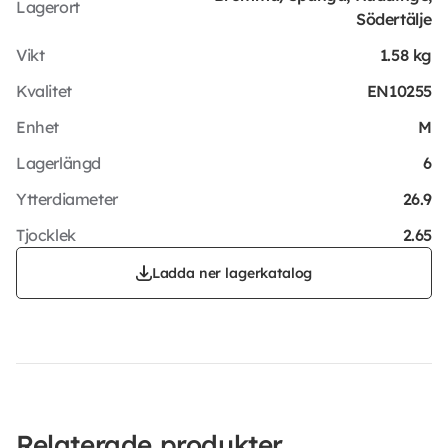
Lagerort
Södertälje
Vikt
1.58 kg
Kvalitet
EN10255
Enhet
M
Lagerlängd
6
Ytterdiameter
26.9
Tjocklek
2.65
Ladda ner lagerkatalog
Relaterade produkter