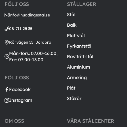
FÖLJ OSS
STÅLLAGER
Stål
info@huddingestal.se
Balk
08-711 25 35
Plattstål
Rörvägen 55, Jordbro
Fyrkantstål
Mån-Tors: 07.00–16.00,
Rostfritt stål
Fre: 07.00–13.00
Aluminium
FÖLJ OSS
Armering
Plåt
Facebook
Stålrör
Instagram
OM OSS
VÅRA STÅLCENTER