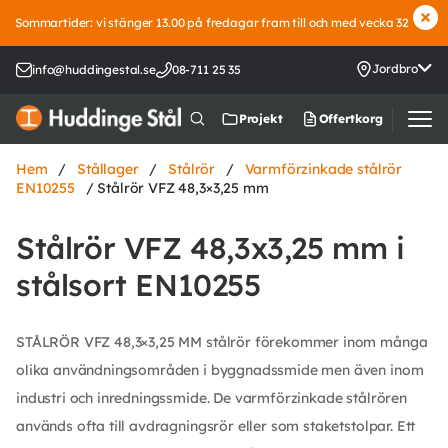
Sommartider: vi stänger 13.00 på fredagar fram till och med vecka 32
Jordbro
info@huddingestal.se
08-711 25 35
Offertkorg
Projekt
Hem
/
Stållager
/
Stålrör
/
Varmförzinkade stålrör
EN10255
/ Stålrör VFZ 48,3×3,25 mm
Stålrör VFZ 48,3x3,25 mm i
stålsort EN10255
STÅLRÖR VFZ 48,3×3,25 MM stålrör förekommer inom många
olika användningsområden i byggnadssmide men även inom
industri och inredningssmide. De varmförzinkade stålrören
används ofta till avdragningsrör eller som staketstolpar. Ett