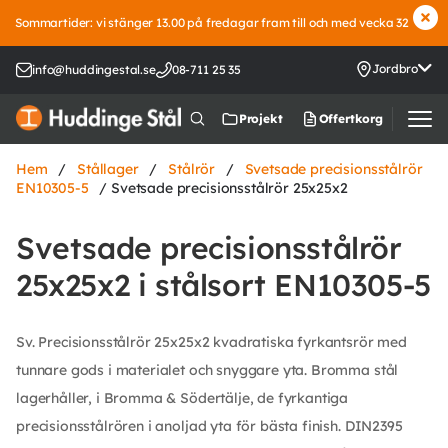
Sommartider: vi stänger 13.00 på fredagar fram till och med vecka 32
Jordbro
info@huddingestal.se
08-711 25 35
Offertkorg
Projekt
Hem
/
Stållager
/
Stålrör
/
Svetsade precisionsstålrör
EN10305-5
/ Svetsade precisionsstålrör 25x25x2
Svetsade precisionsstålrör
25x25x2 i stålsort EN10305-5
Sv. Precisionsstålrör 25x25x2 kvadratiska fyrkantsrör med
tunnare gods i materialet och snyggare yta. Bromma stål
lagerhåller, i Bromma & Södertälje, de fyrkantiga
precisionsstålrören i anoljad yta för bästa finish. DIN2395