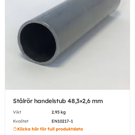
Stålrör handelstub 48,3×2,6 mm
Vikt
2.95 kg
Kvalitet
EN10217-1
Klicka här för full produktdata