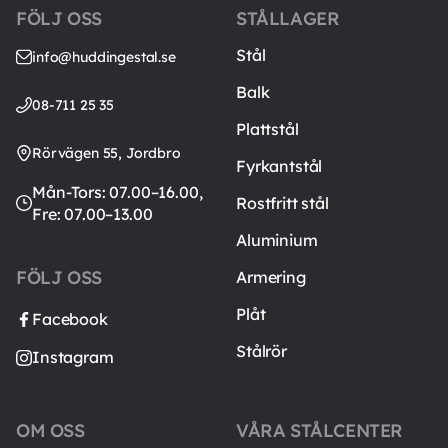
FÖLJ OSS
STÅLLAGER
Stål
info@huddingestal.se
Balk
08-711 25 35
Plattstål
Rörvägen 55, Jordbro
Fyrkantstål
Mån-Tors: 07.00–16.00,
Rostfritt stål
Fre: 07.00–13.00
Aluminium
FÖLJ OSS
Armering
Plåt
Facebook
Stålrör
Instagram
OM OSS
VÅRA STÅLCENTER