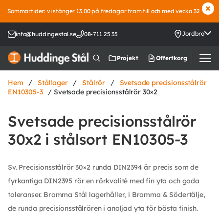
Sommartider: vi stänger 13.00 på fredagar fram till och med vecka 32
Jordbro
info@huddingestal.se
08-711 25 35
Offertkorg
Projekt
Hem
/
Stållager
/
Stålrör
/
Svetsade precisionsstålrör
EN10305-3
/ Svetsade precisionsstålrör 30×2
Svetsade precisionsstålrör
30x2 i stålsort EN10305-3
Sv. Precisionsstålrör 30×2 runda DIN2394 är precis som de
fyrkantiga DIN2395 rör en rörkvalité med fin yta och goda
toleranser. Bromma Stål lagerhåller, i Bromma & Södertälje,
de runda precisionsstålrören i anoljad yta för bästa finish.