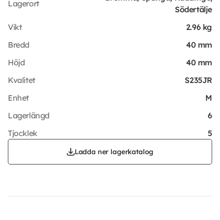
Lagerort
Södertälje
Vikt
2.96 kg
Bredd
40 mm
Höjd
40 mm
Kvalitet
S235JR
Enhet
M
Lagerlängd
6
Tjocklek
5
Ladda ner lagerkatalog