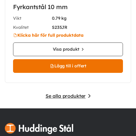
Fyrkantstål 10 mm
Vikt
0.79 kg
Kvalitet
S235JR
Klicka här för full produktdata
Visa produkt
Lägg till i offert
Se alla produkter