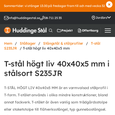
Sommartider: vi stänger 13.00 på fredagar fram till och med vecka 32
Jordbro
info@huddingestal.se
08-711 25 35
Offertkorg
Projekt
Hem
/
Stållager
/
Stångstål & stålprofiler
/
T-stål
S235JR
/ T-stål högt liv 40x40x5 mm
T-stål högt liv 40x40x5 mm i
stålsort S235JR
T-STÅL HÖGT LIV 40x40x5 MM är en varmvalsad stålprofil i
T-form. T-stålet används i olika mindre konstruktioner, bland
annat fackverk. T-stålet är även vanlig som trädgårdsstolpe
eller staketstolpe till flätverksstängel, typ gunnebostängsel.