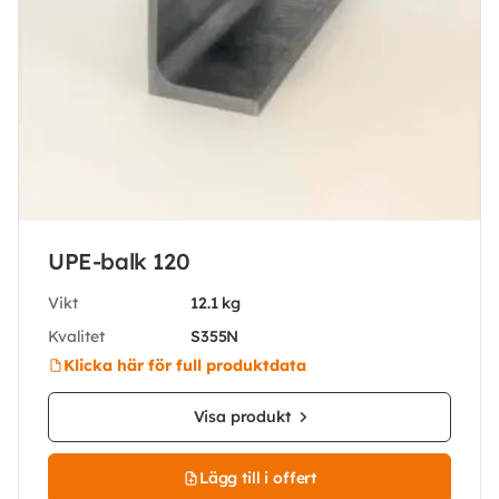
UPE-balk 120
Vikt
12.1 kg
Kvalitet
S355N
Klicka här för full produktdata
Visa produkt
Lägg till i offert