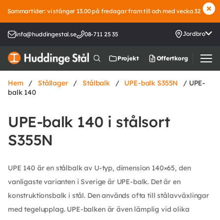
Sommartider: vi stänger 13.00 på fredagar fram till och med vecka 32
Jordbro
info@huddingestal.se
08-711 25 35
Offertkorg
Projekt
Hem
/
Stållager
/
Stålbalk
/
UPE-balk S355N
/ UPE-
balk 140
UPE-balk 140 i stålsort
S355N
UPE 140 är en stålbalk av U-typ, dimension 140×65, den
vanligaste varianten i Sverige är UPE-balk. Det är en
konstruktionsbalk i stål. Den används ofta till stålavväxlingar
med tegelupplag. UPE-balken är även lämplig vid olika