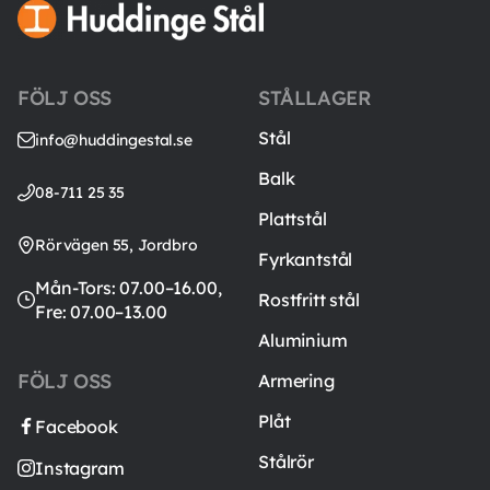
FÖLJ OSS
STÅLLAGER
Stål
info@huddingestal.se
Balk
08-711 25 35
Plattstål
Rörvägen 55, Jordbro
Fyrkantstål
Mån-Tors: 07.00–16.00,
Rostfritt stål
Fre: 07.00–13.00
Aluminium
FÖLJ OSS
Armering
Plåt
Facebook
Stålrör
Instagram