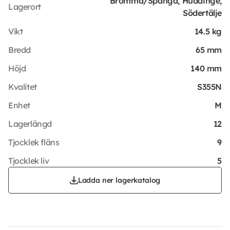
Bromma/Spånga, Huddinge,
Lagerort
Södertälje
Vikt
14.5 kg
Bredd
65 mm
Höjd
140 mm
Kvalitet
S355N
Enhet
M
Lagerlängd
12
Tjocklek fläns
9
Tjocklek liv
5
Ladda ner lagerkatalog