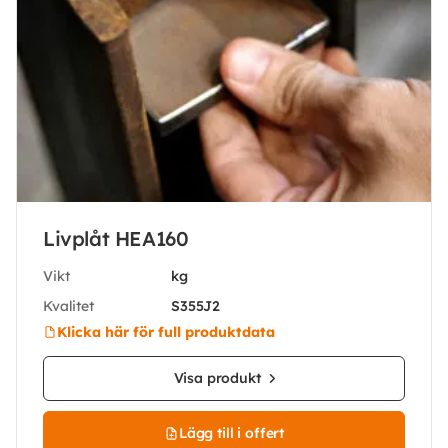
Livplåt HEA160
Vikt
kg
Kvalitet
S355J2
Klicka här för full produktdata
Visa produkt
Lägg till i offert