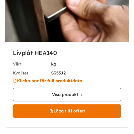
Livplåt HEA140
Vikt
kg
Kvalitet
S355J2
Klicka här för full produktdata
Visa produkt
Lägg till i offert