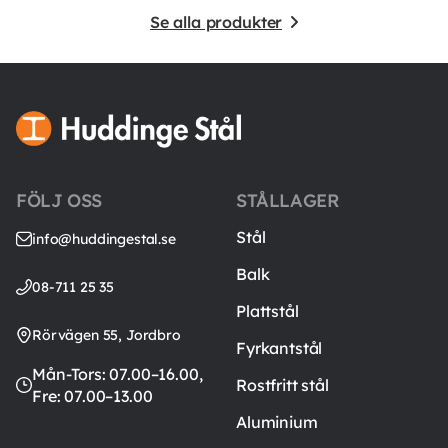
Se alla produkter
FÖLJ OSS
STÅLLAGER
Stål
info@huddingestal.se
Balk
08-711 25 35
Plattstål
Rörvägen 55, Jordbro
Fyrkantstål
Mån-Tors: 07.00–16.00,
Rostfritt stål
Fre: 07.00–13.00
Aluminium