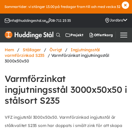
Sommartider: vi stänger 13.00 på fredagar fram till och med vecka 32
Jordbro
info@huddingestal.se
08-711 25 35
Offertkorg
Projekt
Hem
/
Stållager
/
Övrigt
/
Ingjutningsstål
varmförzinkad S235
/ Varmförzinkat ingjutningsstål
3000x50x50
Varmförzinkat
ingjutningsstål 3000x50x50 i
stålsort S235
VFZ ingjutstål 3000x50x50. Varmförzinkad ingjutsstål är
stålkvalitet S235 som har doppats i smält zink för att skapa