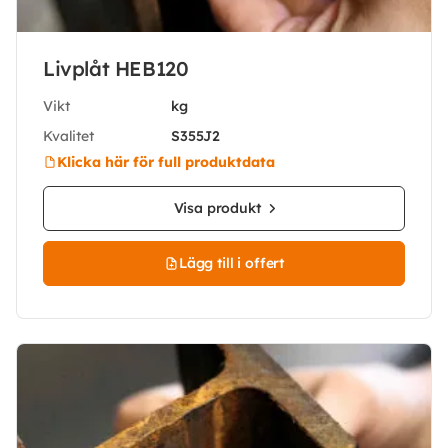
Livplåt HEB120
Vikt
kg
Kvalitet
S355J2
Klicka här för full produktdata
Visa produkt
Lägg till i offert