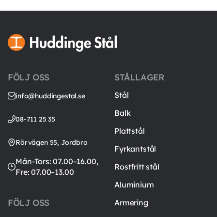
FÖLJ OSS
STÅLLAGER
Stål
info@huddingestal.se
Balk
08-711 25 35
Plattstål
Rörvägen 55, Jordbro
Fyrkantstål
Mån-Tors: 07.00–16.00,
Rostfritt stål
Fre: 07.00–13.00
Aluminium
FÖLJ OSS
Armering