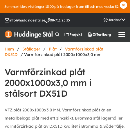
Sommartider: vi stänger 13.00 på fredagar fram till och med vecka 32
Jordbro
info@huddingestal.se
08-711 25 35
Offertkorg
Projekt
Hem
/
Stållager
/
Plåt
/
Varmförzinkad plåt
DX51D
/ Varmförzinkad plåt 2000x1000x3,0 mm
Varmförzinkad plåt
2000x1000x3,0 mm i
stålsort DX51D
VFZ plåt 2000x1000x3,0 MM. Varmförzinkad plåt är en
metallbelagd plåt med ett zinkskikt. Bromma stål lagerhåller
varmförzinkad plåt av DX51D kvalitet i Bromma & Södertälje.