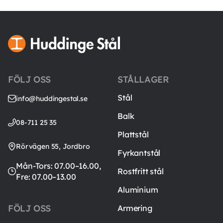
FÖLJ OSS
STÅLLAGER
Stål
info@huddingestal.se
Balk
08-711 25 35
Plattstål
Rörvägen 55, Jordbro
Fyrkantstål
Mån-Tors: 07.00–16.00,
Rostfritt stål
Fre: 07.00–13.00
Aluminium
FÖLJ OSS
Armering