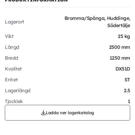
Bromma/Spånga, Huddinge,
Lagerort
Södertälje
Vikt
25 kg
Längd
2500 mm
Bredd
1250 mm
Kvalitet
DX51D
Enhet
ST
Lagerlängd
2.5
Tjocklek
1
Ladda ner lagerkatalog