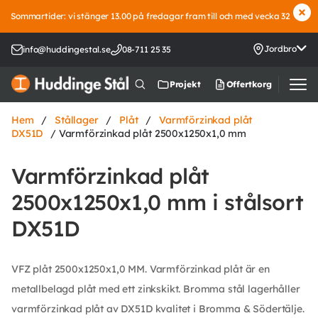
Sommartider: vi stänger 13.00 på fredagar fram till och med vecka 32
Jordbro
info@huddingestal.se
08-711 25 35
Offertkorg
Projekt
Hem
/
Stållager
/
Plåt
/
Varmförzinkad plåt
DX51D
/ Varmförzinkad plåt 2500x1250x1,0 mm
Varmförzinkad plåt
2500x1250x1,0 mm i stålsort
DX51D
VFZ plåt 2500x1250x1,0 MM. Varmförzinkad plåt är en
metallbelagd plåt med ett zinkskikt. Bromma stål lagerhåller
varmförzinkad plåt av DX51D kvalitet i Bromma & Södertälje.