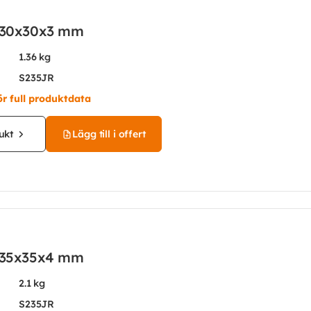
l 30x30x3 mm
1.36 kg
S235JR
ör full produktdata
ukt
Lägg till i offert
l 35x35x4 mm
2.1 kg
S235JR