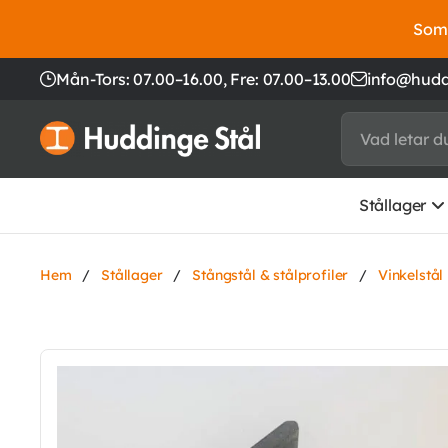
Somm
Mån-Tors: 07.00–16.00,
Fre: 07.00–13.00
info@hudd
Stållager
Hem
/
Stållager
/
Stångstål & stålprofiler
/
Vinkelstål