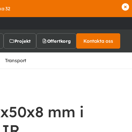
ka 32
Kontakta oss
Projekt
Offertkorg
Transport
0x50x8 mm i
5JR