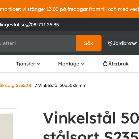
artider: vi stänger 13.00 på fredagar fram till och med vec
ingestal.se
08-711 25 35
Sök
Jordbro
Tjänster
Montage
Återbruk
 liksidig S235JR
/ Vinkelstål 50x50x8 mm
Vinkelstål 5
stålsort S23