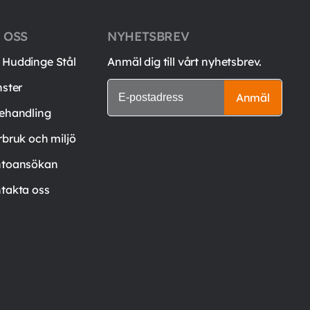
 OSS
NYHETSBREV
Huddinge Stål
Anmäl dig till vårt nyhetsbrev.
nster
Anmäl
ehandling
rbruk och miljö
toansökan
takta oss