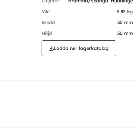
Lagerort
Bromma/Spånga, Huddinge
Vikt
5.82 kg
Bredd
50 mm
Höjd
50 mm
Ladda ner lagerkatalog