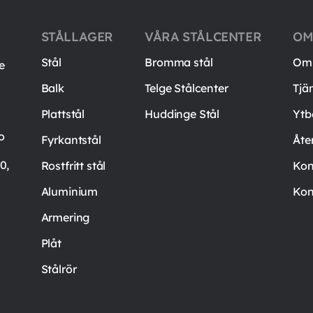
STÅLLAGER
VÅRA STÅLCENTER
OM
Stål
Bromma stål
Om 
e
Balk
Telge Stålcenter
Tjä
Plattstål
Huddinge Stål
Ytb
o
Fyrkantstål
Åte
0,
Rostfritt stål
Kon
Aluminium
Kon
Armering
Plåt
Stålrör