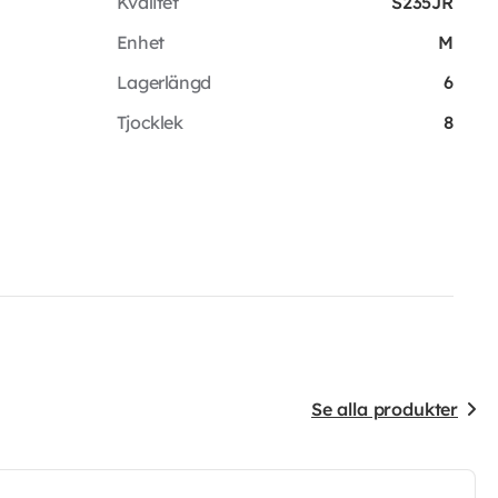
Kvalitet
S235JR
Enhet
M
Lagerlängd
6
Tjocklek
8
Se alla produkter