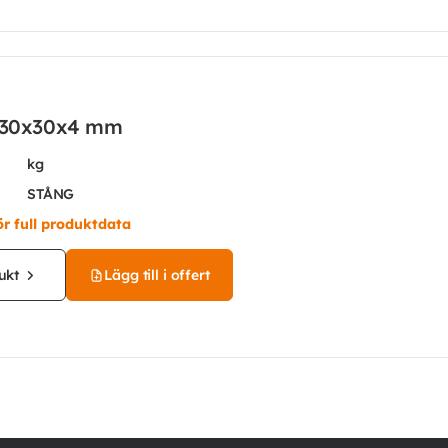
l 30x30x4 mm
kg
STÅNG
ör full produktdata
ukt
Lägg till i offert