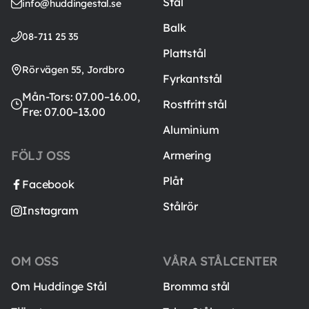
Stål
info@huddingestal.se
Balk
08-711 25 35
Plattstål
Rörvägen 55, Jordbro
Fyrkantstål
Mån-Tors: 07.00–16.00,
Rostfritt stål
Fre: 07.00–13.00
Aluminium
FÖLJ OSS
Armering
Plåt
Facebook
Stålrör
Instagram
OM OSS
VÅRA STÅLCENTER
Om Huddinge Stål
Bromma stål