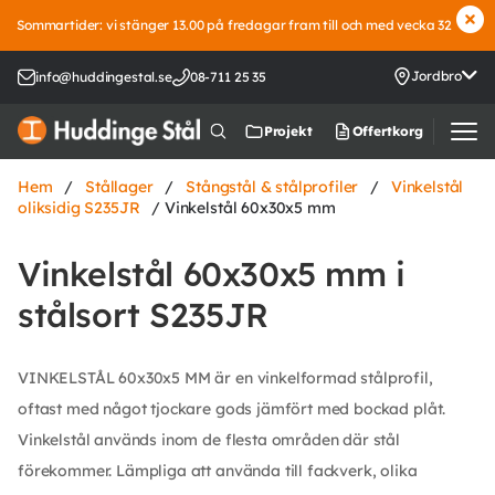
Sommartider: vi stänger 13.00 på fredagar fram till och med vecka 32
Jordbro
info@huddingestal.se
08-711 25 35
Offertkorg
Projekt
Hem
/
Stållager
/
Stångstål & stålprofiler
/
Vinkelstål
oliksidig S235JR
/ Vinkelstål 60x30x5 mm
Vinkelstål 60x30x5 mm i
stålsort S235JR
VINKELSTÅL 60x30x5 MM är en vinkelformad stålprofil,
oftast med något tjockare gods jämfört med bockad plåt.
Vinkelstål används inom de flesta områden där stål
förekommer. Lämpliga att använda till fackverk, olika